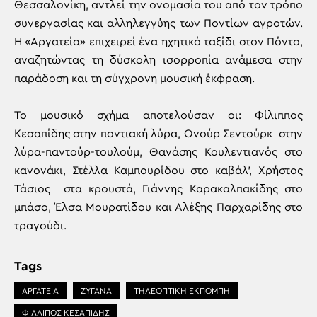
Θεσσαλονίκη, αντλεί την ονομασία του από τον τρόπο
συνεργασίας και αλληλεγγύης των Ποντίων αγροτών.
Η «Αργατεία» επιχειρεί ένα ηχητικό ταξίδι στον Πόντο,
αναζητώντας τη δύσκολη ισορροπία ανάμεσα στην
παράδοση και τη σύγχρονη μουσική έκφραση.
Το μουσικό σχήμα αποτελούσαν οι: Φίλιππος
Κεσαπίδης στην ποντιακή λύρα, Ονούρ Σεντούρκ στην
λύρα-παντούρ-τουλούμ, Θανάσης Κουλεντιανός στο
κανονάκι, Στέλλα Καμπουρίδου στο καβάλ’, Χρήστος
Τάσιος στα κρουστά, Γιάννης Καρακαλπακίδης στο
μπάσο, Έλσα Μουρατίδου και Αλέξης Παρχαρίδης στο
τραγούδι.
Tags
ΑΡΓΑΤΕΙΑ
ΖΥΓΑΝΑ
ΤΗΛΕΟΠΤΙΚΗ ΕΚΠΟΜΠΗ
ΦΙΛΛΙΠΟΣ ΚΕΣΑΠΙΔΗΣ