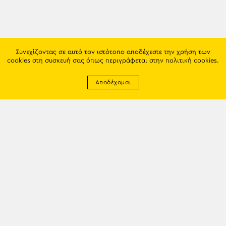
Συνεχίζοντας σε αυτό τον ιστότοπο αποδέχεστε την χρήση των
cookies στη συσκευή σας όπως περιγράφεται στην
πολιτική cookies
.
Αποδέχομαι
Newsletter
EMAIL: info@trapezounta.gr
TRAPEZOUNTA © 2017 | Made by VGwebthings