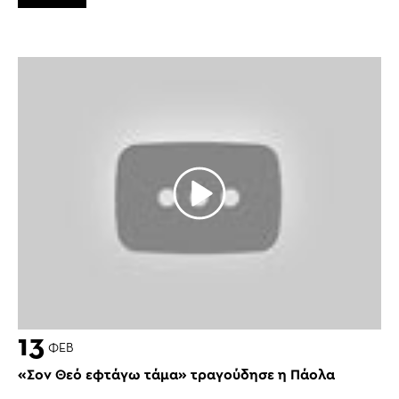
13
ΦΕΒ
«Σον Θεό εφτάγω τάμα» τραγούδησε η Πάολα