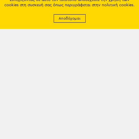
cookies στη συσκευή σας όπως περιγράφεται στην
πολιτική cookies
.
Αποδέχομαι
Newsletter
EMAIL: info@trapezounta.gr
TRAPEZOUNTA © 2017 | Made by VGwebthings