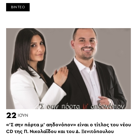
ΒΙΝΤΕΟ
22
ΙΟΎΝ
«’Σ σην πόρτα μ’ αηδονόπον» είναι ο τίτλος του νέου
CD της Π. Νικολαΐδου και του Δ. Ξενιτόπουλου