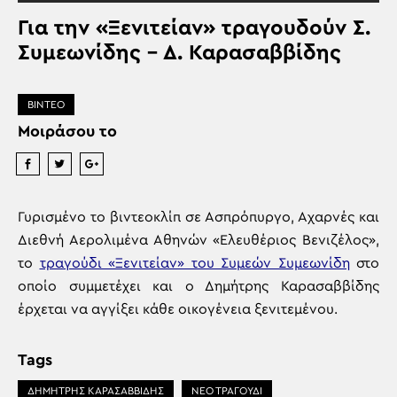
Για την «Ξενιτείαν» τραγουδούν Σ.
Συμεωνίδης – Δ. Καρασαββίδης
ΒΙΝΤΕΟ
Μοιράσου το
Γυρισμένο το βιντεοκλίπ σε Ασπρόπυργο, Αχαρνές και
Διεθνή Αερολιμένα Αθηνών «Ελευθέριος Βενιζέλος»,
το
τραγούδι «Ξενιτείαν» του Συμεών Συμεωνίδη
στο
οποίο συμμετέχει και ο Δημήτρης Καρασαββίδης
έρχεται να αγγίξει κάθε οικογένεια ξενιτεμένου.
Tags
ΔΗΜΗΤΡΗΣ ΚΑΡΑΣΑΒΒΙΔΗΣ
ΝΕΟ ΤΡΑΓΟΥΔΙ