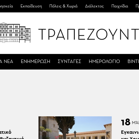
ησκεία
Εκπαίδευση
Πόλεις & Χωριά
Διάλεκτος
Παιχνίδια
Π
Α ΝΕΑ
ΕΝΗΜΕΡΩΣΗ
ΣΥΝΤΑΓΕΣ
ΗΜΕΡΟΛΟΓΙΟ
ΒΙΝ
18
ΜΆ
ατικό
Εγκαινι