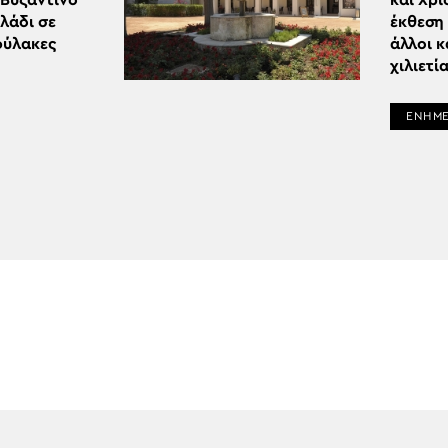
 Βυζαντινό
και Χρι
λάδι σε
έκθεση 
φύλακες
άλλοι 
χιλιετί
ΕΝΗΜ