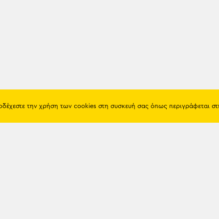
ποδέχεστε την χρήση των cookies στη συσκευή σας όπως περιγράφεται σ
Πόντος
Eshop
Ιστορία
Προϊόντα
Λαογραφία
Όροι χρή
Θρησκεία
Πολιτική 