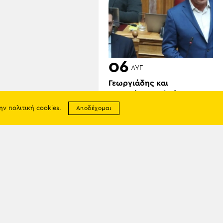
06
ΑΥΓ
Γεωργιάδης και
Κυρανάκης καλούν τον
Τραμπ να παρέμβει για τα
την
πολιτική cookies
.
Αποδέχομαι
Γλυπτά του Παρθενώνα:
«Μπορεί να αφήσει
ιστορική παρακαταθήκη»
σης
απορρήτου