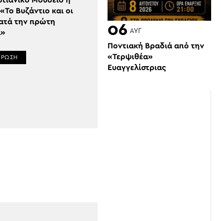
στιανικό Μουσείο η
«Το Βυζάντιο και οι
κατά την πρώτη
06
ΑΥΓ
α»
Ποντιακή Βραδιά από την
«Τερψιθέα»
ΕΡΩΣΗ
Ευαγγελίστριας