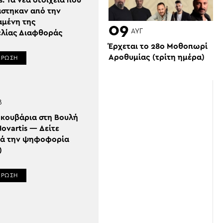
s: Τα νέα στοιχεία που
άστηκαν από την
αμένη της
09
ΑΥΓ
ελίας Διαφθοράς
Έρχεται το 28ο Μοθοπωρί
Αροθυμίας (τρίτη ημέρα)
ΕΡΩΣΗ
Β
 κουβάρια στη Βουλή
Novartis — Δείτε
ά την ψηφοφορία
)
ΕΡΩΣΗ