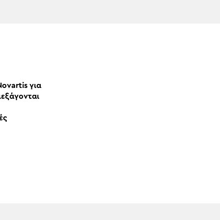
ovartis για
ιεξάγονται
ές