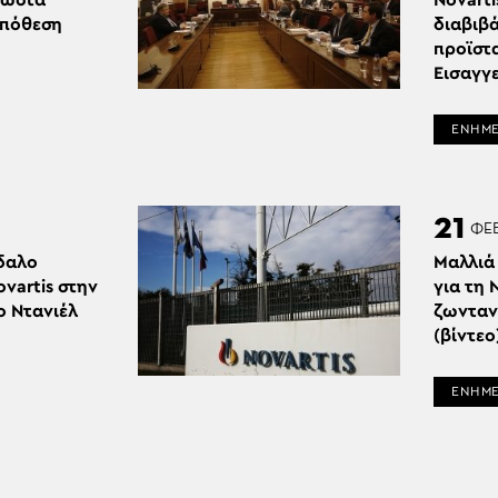
νωστα
Novarti
υπόθεση
διαβιβ
προϊστ
Εισαγγ
ΕΝΗΜ
21
ΦΕ
δαλο
Μαλλιά
vartis στην
για τη 
ο Ντανιέλ
ζωνταν
(βίντεο
ΕΝΗΜ