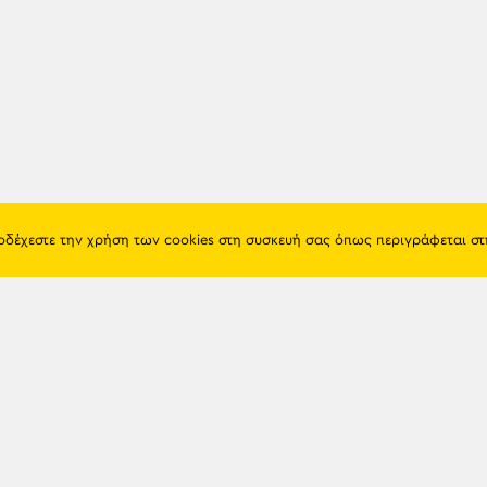
ποδέχεστε την χρήση των cookies στη συσκευή σας όπως περιγράφεται σ
Πόντος
Eshop
Ιστορία
Προϊόντα
Λαογραφία
Όροι χρή
Θρησκεία
Πολιτική 