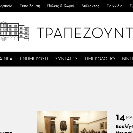
ησκεία
Εκπαίδευση
Πόλεις & Χωριά
Διάλεκτος
Παιχνίδια
Π
Α ΝΕΑ
ΕΝΗΜΕΡΩΣΗ
ΣΥΝΤΑΓΕΣ
ΗΜΕΡΟΛΟΓΙΟ
ΒΙΝ
14
ΜΑ
Βουλή-