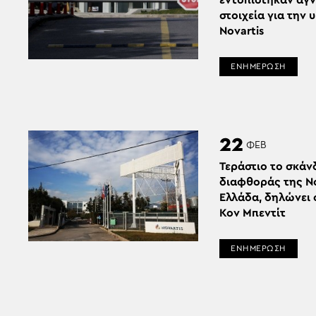
εντοπίστηκαν άγ
στοιχεία για την 
Novartis
ΕΝΗΜΕΡΩΣΗ
22
ΦΕΒ
Τεράστιο το σκάν
διαφθοράς της No
Ελλάδα, δηλώνει 
Κον Μπεντίτ
ΕΝΗΜΕΡΩΣΗ