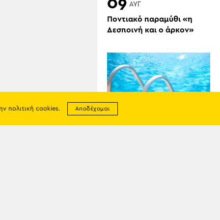
09
ΑΥΓ
Ποντιακό παραμύθι «η
Δεσποινή και ο άρκον»
την
πολιτική cookies
.
Αποδέχομαι
08
ΑΥΓ
Τραγωδία στην Πάρο:
4χρονος βρέθηκε νεκρός
σε πισίνα
σης
απορρήτου