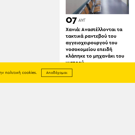
07
ΑΥΓ
Χανιά: Aναστέλλονται τα
τακτικά ραντεβού του
αγγειοχειρουργού του
νοσοκομείου επειδή
κλάπηκε το μηχανάκι του
γιατρού
την
πολιτική cookies
.
Αποδέχομαι
σης