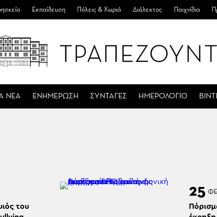
ησκεία
Εκπαίδευση
Πόλεις & Χωριά
Διάλεκτος
Παιχνίδια
Π
Α ΝΕΑ
ΕΝΗΜΕΡΩΣΗ
ΣΥΝΤΑΓΕΣ
ΗΜΕΡΟΛΟΓΙΟ
ΒΙΝ
25
Φ
ψιός του
Πόρισμ