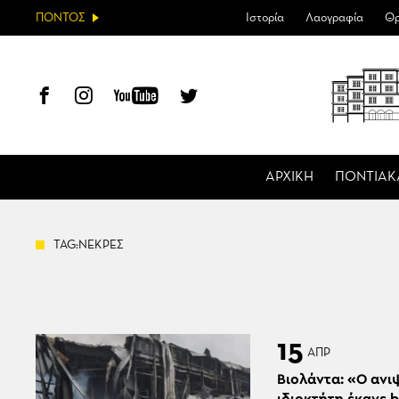
ΠΟΝΤΟΣ
Ιστορία
Λαογραφία
Θρ
ΑΡΧΙΚΗ
ΠΟΝΤΙΑΚ
TAG:ΝΕΚΡΕΣ
15
ΑΠΡ
Βιολάντα: «Ο ανι