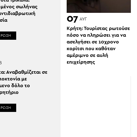
στα Τρίκαλα:
μένος σωλήνας
αντιδιαβρωτική
07
ΑΥΓ
σία
Κρήτη: Τουρίστας ρωτούσε
πόσο να πληρώσει για να
ΕΡΩΣΗ
ασελγήσει σε 10χρονο
κορίτσι που καθόταν
αμέριμνο σε αυλή
επιχείρησης
Β
α: Αναβαθμίζεται σε
οκτονία με
μενο δόλο το
ρητήριο
ΕΡΩΣΗ