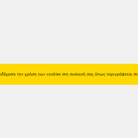
ποδέχεστε την χρήση των cookies στη συσκευή σας όπως περιγράφεται σ
Πόντος
Eshop
Ιστορία
Προϊόντα
Λαογραφία
Όροι χρή