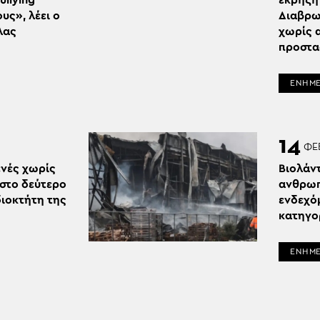
ullying
έκρηξη 
υς», λέει ο
Διαβρω
λας
χωρίς 
προστα
ΕΝΗΜ
14
ΦΕ
νές χωρίς
Βιολάντ
στο δεύτερο
ανθρωπ
διοκτήτη της
ενδεχό
κατηγο
ΕΝΗΜ