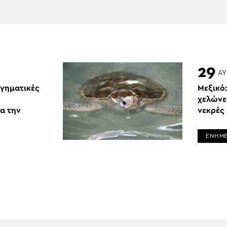
29
ΑΥ
ργηματικές
Μεξικό:
χελώνε
α την
νεκρές
ΕΝΗΜ