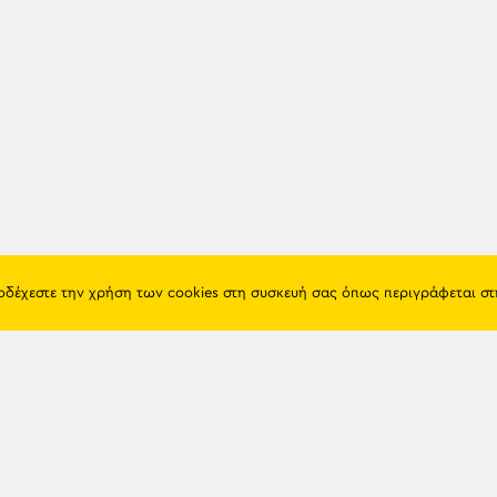
ποδέχεστε την χρήση των cookies στη συσκευή σας όπως περιγράφεται σ
Πόντος
Eshop
Ιστορία
Προϊόντα
Λαογραφία
Όροι χρή