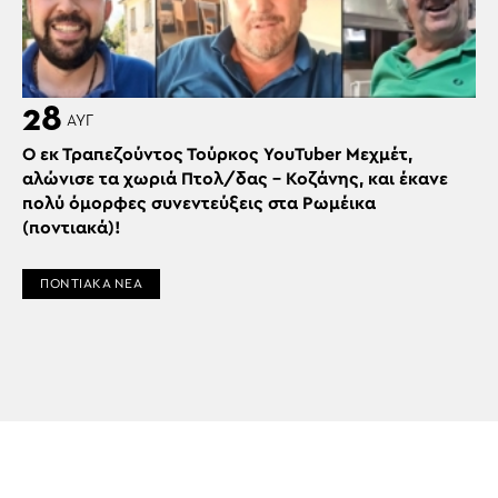
28
ΑΥΓ
Ο εκ Τραπεζούντος Τούρκος YouTuber Μεχμέτ,
αλώνισε τα χωριά Πτολ/δας – Κοζάνης, και έκανε
πολύ όμορφες συνεντεύξεις στα Ρωμέικα
(ποντιακά)!
ΠΟΝΤΙΑΚΑ ΝΕΑ