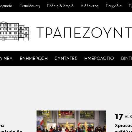
ησκεία
Εκπαίδευση
Πόλεις & Χωριά
Διάλεκτος
Παιχνίδια
Π
Α ΝΕΑ
ΕΝΗΜΕΡΩΣΗ
ΣΥΝΤΑΓΕΣ
ΗΜΕΡΟΛΟΓΙΟ
ΒΙΝ
17
ΔΕ
να
Χριστο