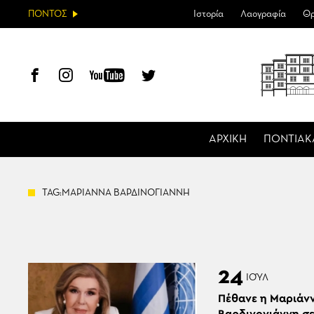
ΠΟΝΤΟΣ
Ιστορία
Λαογραφία
Θρ
ΑΡΧΙΚΗ
ΠΟΝΤΙΑΚ
TAG:ΜΑΡΙΑΝΝΑ ΒΑΡΔΙΝΟΓΙΑΝΝΗ
24
ΙΟΎΛ
Πέθανε η Μαριάν