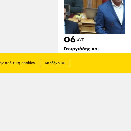
06
ΑΥΓ
Γεωργιάδης και
Κυρανάκης καλούν τον
Τραμπ να παρέμβει για τα
την
πολιτική cookies
.
Αποδέχομαι
Γλυπτά του Παρθενώνα:
«Μπορεί να αφήσει
ιστορική παρακαταθήκη»
σης
απορρήτου