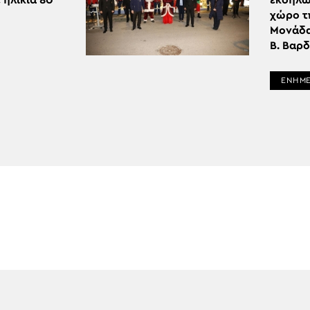
 ηλικία 80
εκδήλω
χώρο τ
Μονάδα
Β. Βαρ
ΕΝΗΜ