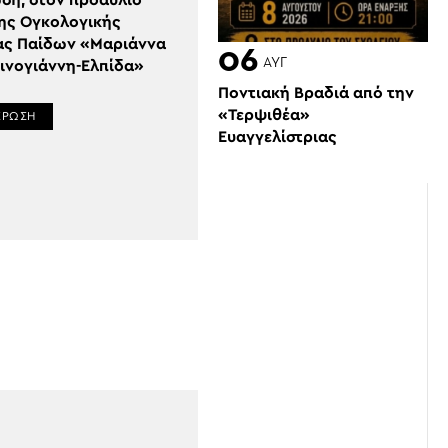
ση, στον προαύλιο
ης Ογκολογικής
ς Παίδων «Μαριάννα
06
ΑΥΓ
δινογιάννη-Ελπίδα»
Ποντιακή Βραδιά από την
«Τερψιθέα»
ΕΡΩΣΗ
Ευαγγελίστριας