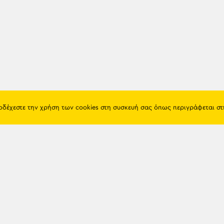
ποδέχεστε την χρήση των cookies στη συσκευή σας όπως περιγράφεται σ
Πόντος
Eshop
Ιστορία
Προϊόντα
Λαογραφία
Όροι χρή
Θρησκεία
Πολιτική 