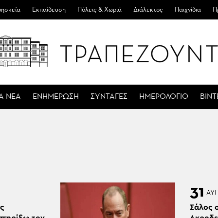
ησκεία
Εκπαίδευση
Πόλεις & Χωριά
Διάλεκτος
Παιχνίδια
Π
Α ΝΕΑ
ΕΝΗΜΕΡΩΣΗ
ΣΥΝΤΑΓΕΣ
ΗΜΕΡΟΛΟΓΙΟ
ΒΙΝ
31
ΑΥΓ
Ως
Σάλος 