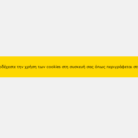
ποδέχεστε την χρήση των cookies στη συσκευή σας όπως περιγράφεται σ
Πόντος
Eshop
Ιστορία
Προϊόντα
Λαογραφία
Όροι χρή
Θρησκεία
Πολιτική 