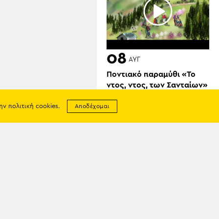
08
ΑΥΓ
Ποντιακό παραμύθι «Το
ντος, ντος, των Σανταίων»
την
πολιτική cookies
.
Αποδέχομαι
σης
07
απορρήτου
ΑΥΓ