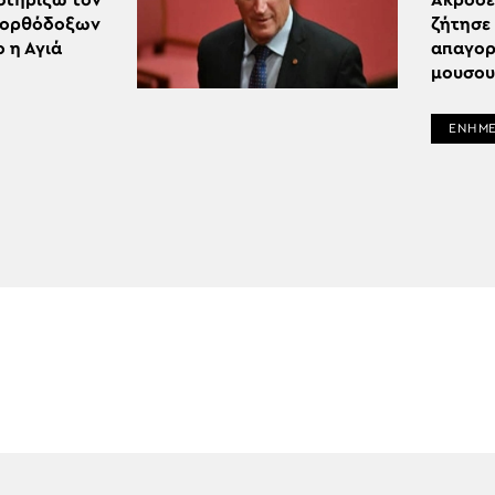
στηρίξω τον
Ακροδε
νορθόδοξων
ζήτησε 
ο η Αγιά
απαγορ
μουσο
ΕΝΗΜ