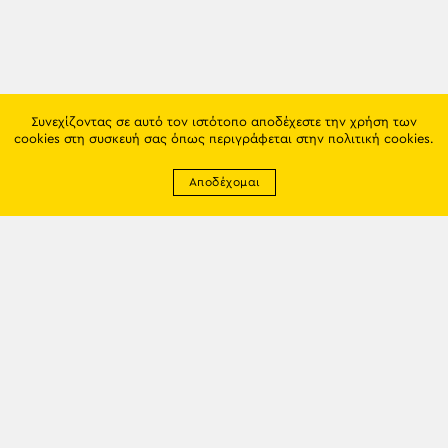
Συνεχίζοντας σε αυτό τον ιστότοπο αποδέχεστε την χρήση των
cookies στη συσκευή σας όπως περιγράφεται στην
πολιτική cookies
.
Αποδέχομαι
Newsletter
EMAIL: info@trapezounta.gr
TRAPEZOUNTA © 2017 | Made by VGwebthings