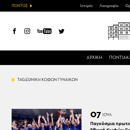
ΠΟΝΤΟΣ
Ιστορία
Λαογραφία
Θρ
ΑΡΧΙΚΗ
ΠΟΝΤΙΑΚ
TAG:ΕΘΝΙΚΗ ΚΩΦΩΝ ΓΥΝΑΙΚΩΝ
07
ΙΟΎΛ
Παγκόσμια πρωτα