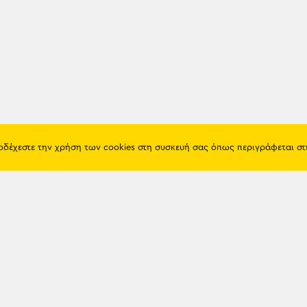
ποδέχεστε την χρήση των cookies στη συσκευή σας όπως περιγράφεται σ
Πόντος
Eshop
Ιστορία
Προϊόντα
Λαογραφία
Όροι χρή
Θρησκεία
Πολιτική 