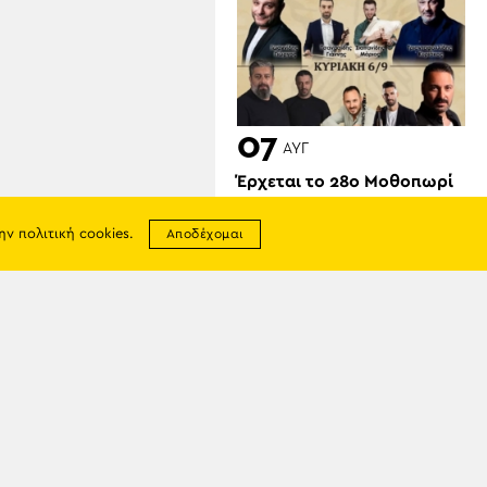
07
ΑΥΓ
Έρχεται το 28ο Μοθοπωρί
Αροθυμίας (πρώτη ημέρα)
την
πολιτική cookies
.
Αποδέχομαι
σης
απορρήτου