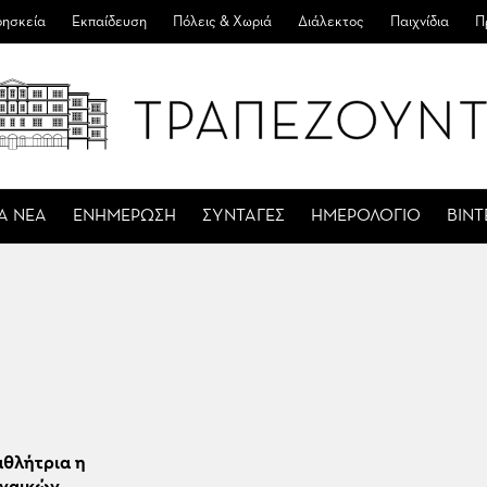
ησκεία
Εκπαίδευση
Πόλεις & Χωριά
Διάλεκτος
Παιχνίδια
Π
Α ΝΕΑ
ΕΝΗΜΕΡΩΣΗ
ΣΥΝΤΑΓΕΣ
ΗΜΕΡΟΛΟΓΙΟ
ΒΙΝ
θλήτρια η