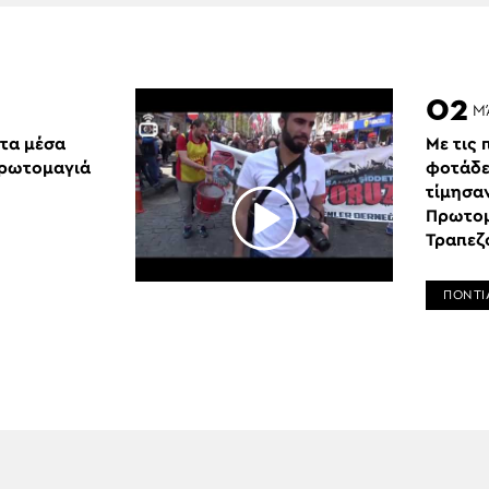
02
Μ
 τα μέσα
Με τις
Πρωτομαγιά
φοτάδε
τίμησα
Πρωτομ
Τραπεζ
ΠΟΝΤΙ