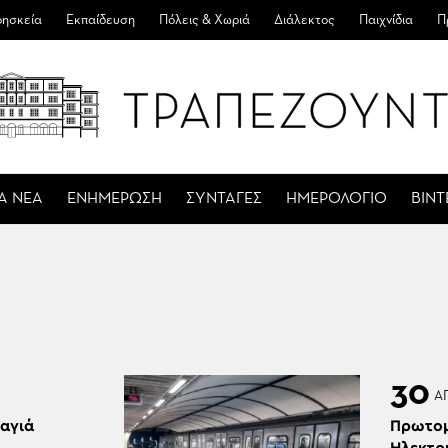
ησκεία
Εκπαίδευση
Πόλεις & Χωριά
Διάλεκτος
Παιχνίδια
Π
Α ΝΕΑ
ΕΝΗΜΕΡΩΣΗ
ΣΥΝΤΑΓΕΣ
ΗΜΕΡΟΛΟΓΙΟ
ΒΙΝ
30
Α
αγιά
Πρωτομ