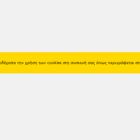
ποδέχεστε την χρήση των cookies στη συσκευή σας όπως περιγράφεται σ
Πόντος
Eshop
Ιστορία
Προϊόντα
Λαογραφία
Όροι χρή
Θρησκεία
Πολιτική 
Εκπαίδευση
Επικοινων