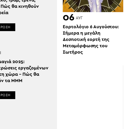
κό, Τραμ, τρένα,
– Πώς θα κινηθούν
εία
06
ΑΥΓ
Εορτολόγιο 6 Αυγούστου:
ΕΡΩΣΗ
Σήμερα η μεγάλη
Δεσποτική εορτή της
Μεταμόρφωσης του
Σωτήρος
Ι
αγιά 2025:
τρώσεις εργαζομένων
 τη χώρα – Πώς θα
ύν τα ΜΜΜ
ΕΡΩΣΗ