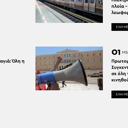
Ηλεκτρι
πλοία 
λεωφορ
ΕΝΗΜ
01
ΜΆ
αγιά: Όλη η
Πρωτομ
Συγκεν
σε όλη
κινηθο
ΕΝΗΜ