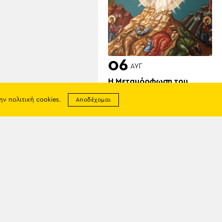
06
ΑΥΓ
Η Μεταμόρφωση του
Σωτήρος στον Πόντο
την
πολιτική cookies
.
Αποδέχομαι
σης
απορρήτου
05
ία
ΑΥΓ