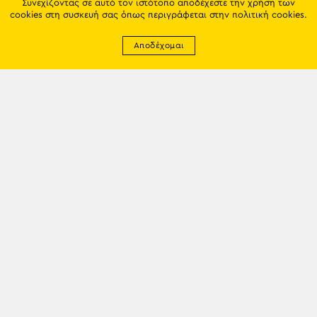
Συνεχίζοντας σε αυτό τον ιστότοπο αποδέχεστε την χρήση των
cookies στη συσκευή σας όπως περιγράφεται στην
πολιτική cookies
.
Αποδέχομαι
Newsletter
EMAIL: info@trapezounta.gr
TRAPEZOUNTA © 2017 | Made by VGwebthings