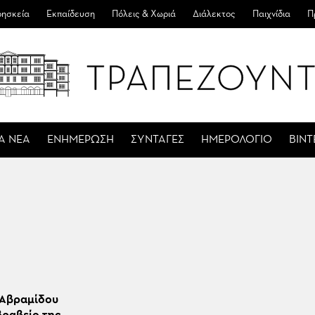
ησκεία
Εκπαίδευση
Πόλεις & Χωριά
Διάλεκτος
Παιχνίδια
Π
Α ΝΕΑ
ΕΝΗΜΕΡΩΣΗ
ΣΥΝΤΑΓΕΣ
ΗΜΕΡΟΛΟΓΙΟ
ΒΙΝ
 Αβραμίδου