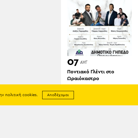
07
ΑΥΓ
Ποντιακό Γλέντι στο
Ωραιόκαστρο
την
πολιτική cookies
.
Αποδέχομαι