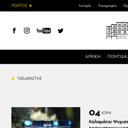
ΠΟΝΤΟΣ
Ιστορία
Λαογραφία
Θρ
ΑΡΧΙΚΗ
ΠΟΝΤΙΑΚ
TAG:ΔΡΑΣΤΗΣ
04
ΙΟΎΝ
Καλαμάτα: Ψυχια