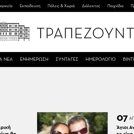
ησκεία
Εκπαίδευση
Πόλεις & Χωριά
Διάλεκτος
Παιχνίδια
Π
Α ΝΕΑ
ΕΝΗΜΕΡΩΣΗ
ΣΥΝΤΑΓΕΣ
ΗΜΕΡΟΛΟΓΙΟ
ΒΙΝ
07
Α
τρική
Άγιοι Α