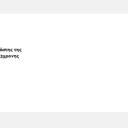
άστης της
13χρονης