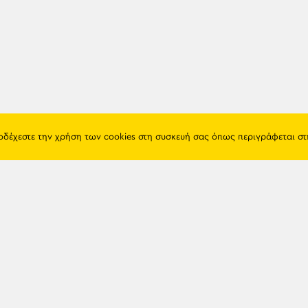
ποδέχεστε την χρήση των cookies στη συσκευή σας όπως περιγράφεται σ
Πόντος
Eshop
Ιστορία
Προϊόντα
Λαογραφία
Όροι χρή
Θρησκεία
Πολιτική 
Εκπαίδευση
Επικοινων