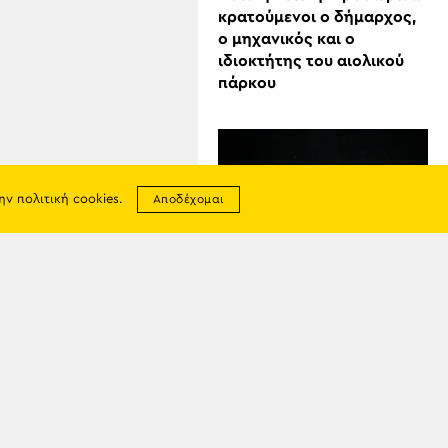
κρατούμενοι ο δήμαρχος,
ο μηχανικός και ο
ιδιοκτήτης του αιολικού
πάρκου
την
πολιτική cookies
.
Αποδέχομαι
07
ΑΥΓ
Ολοκληρώθηκαν τα
σης
«Ευκλείδια 2026»
απορρήτου
ία