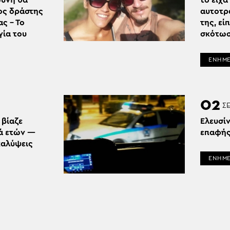
ύνη θα
το είχα
ος δράστης
αυτοτρ
ς – Το
της, εί
γία του
σκότωσ
ΕΝΗΜ
02
Σ
 βίαζε
Ελευσί
ρά ετών —
επαφής
καλύψεις
ΕΝΗΜ