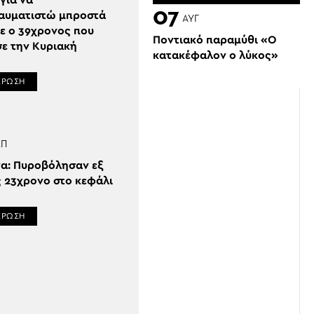
 για να
07
αυματιστώ μπροστά
ΑΥΓ
πε ο 39χρονος που
Ποντιακό παραμύθι «Ο
ε την Κυριακή
κατακέφαλον ο λύκος»
ΕΡΩΣΗ
ΕΠ
να: Πυροβόλησαν εξ
 23χρονο στο κεφάλι
ΕΡΩΣΗ