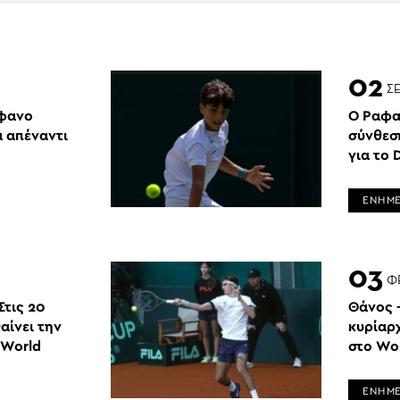
02
Σ
έφανο
Ο Ραφα
α απέναντι
σύνθεσ
για το 
ΕΝΗΜ
03
Φ
Στις 20
Θάνος –
αίνει την
κυρίαρ
 World
στο Wor
ΕΝΗΜ