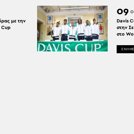
09
Φ
δρας με την
Davis C
s Cup
στην Σε
στο Wor
ΕΝΗΜ