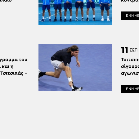
αλαιό
κόντρα
ΕΝΗΜ
11
ΣΕΠ
όγραμμα του
Τσιτσιπ
 και η
σίγουρ
Τσιτσιπάς –
αγωνισ
ΕΝΗΜ