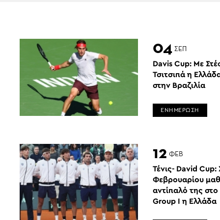
04
ΣΕΠ
Davis Cup: Με Στ
Τσιτσιπά η Ελλάδ
στην Βραζιλία
ΕΝΗΜΕΡΩΣΗ
12
ΦΕΒ
Τένις- David Cup: 
Φεβρουαρίου μαθ
αντίπαλό της στο
Group I η Ελλάδα