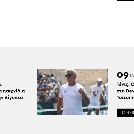
09
Ι
α
Τένις: 
α παιχνίδια
στο Da
ην Αίγυπτο
Τσιτσι
ΕΝΗΜ