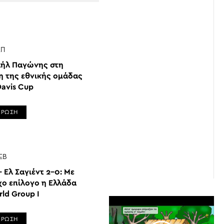
ΕΠ
ήλ Παγώνης στη
η της εθνικής ομάδας
Davis Cup
ΕΡΩΣΗ
ΕΒ
 Ελ Σαγιέντ 2-0: Με
χο επίλογο η Ελλάδα
ld Group I
ΕΡΩΣΗ