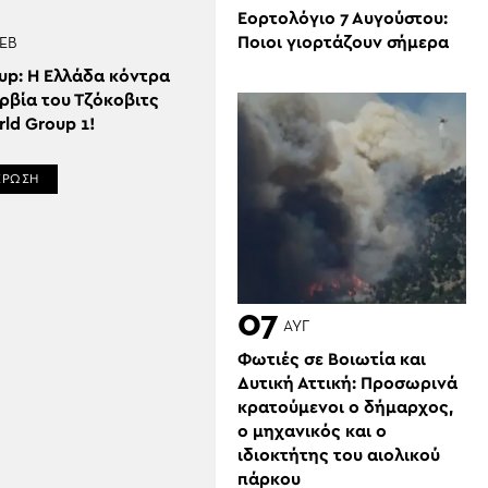
Εορτολόγιο 7 Αυγούστου:
Ποιοι γιορτάζουν σήμερα
ΕΒ
up: Η Ελλάδα κόντρα
ρβία του Τζόκοβιτς
ld Group 1!
ΕΡΩΣΗ
07
ΑΥΓ
Φωτιές σε Βοιωτία και
Δυτική Αττική: Προσωρινά
κρατούμενοι ο δήμαρχος,
ο μηχανικός και ο
ιδιοκτήτης του αιολικού
πάρκου