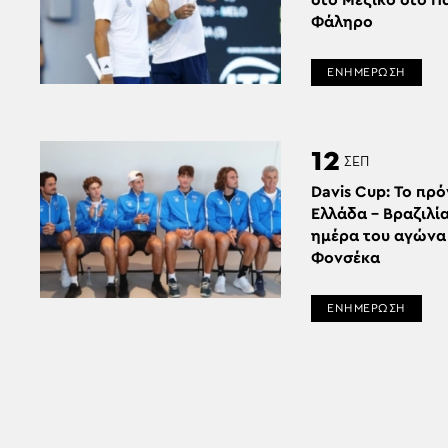
στο Μεξικό στο Π
Φάληρο
ΕΝΗΜΕΡΩΣΗ
12
ΣΕΠ
Davis Cup: Το πρ
Ελλάδα – Βραζιλία
ημέρα του αγώνα 
Φονσέκα
ΕΝΗΜΕΡΩΣΗ