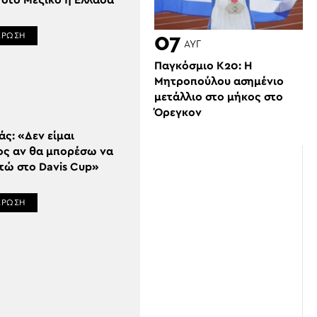
 στο Μεξικό η Ελλάδα
07
ΕΡΩΣΗ
ΑΥΓ
Παγκόσμιο Κ20: Η
Μητροπούλου ασημένιο
μετάλλιο στο μήκος στο
Όρεγκον
άς: «Δεν είμαι
ος αν θα μπορέσω να
τώ στο Davis Cup»
ΕΡΩΣΗ