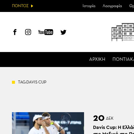
ΠΟΝΤΟΣ
Ιστορία
Λαογραφία
Θρ
ΑΡΧΙΚΗ
ΠΟΝΤΙΑΚ
TAG:DAVIS CUP
20
ΔΕΚ
Davis Cup: Η Ελλ