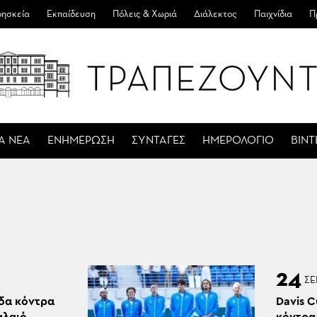
ησκεία
Εκπαίδευση
Πόλεις & Χωριά
Διάλεκτος
Παιχνίδια
Π
Α ΝΕΑ
ΕΝΗΜΕΡΩΣΗ
ΣΥΝΤΑΓΕΣ
ΗΜΕΡΟΛΟΓΙΟ
ΒΙΝ
24
ΣΕ
άδα κόντρα
Davis C