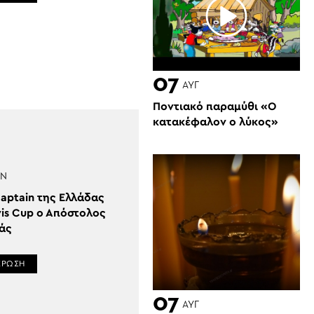
07
ΑΥΓ
Ποντιακό παραμύθι «Ο
κατακέφαλον ο λύκος»
ΑΝ
Captain της Ελλάδας
vis Cup ο Απόστολος
πάς
ΕΡΩΣΗ
07
ΑΥΓ