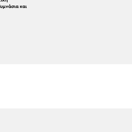
τική
υμνάσια και