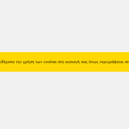
ποδέχεστε την χρήση των cookies στη συσκευή σας όπως περιγράφεται σ
Πόντος
Eshop
Ιστορία
Προϊόντα
Λαογραφία
Όροι χρή
Θρησκεία
Πολιτική 