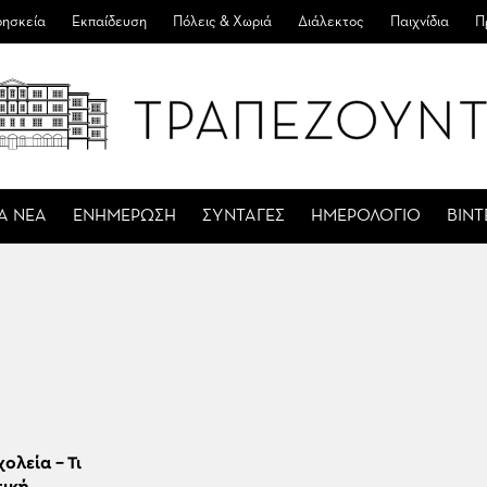
ησκεία
Εκπαίδευση
Πόλεις & Χωριά
Διάλεκτος
Παιχνίδια
Π
Α ΝΕΑ
ΕΝΗΜΕΡΩΣΗ
ΣΥΝΤΑΓΕΣ
ΗΜΕΡΟΛΟΓΙΟ
ΒΙΝ
ολεία – Τι