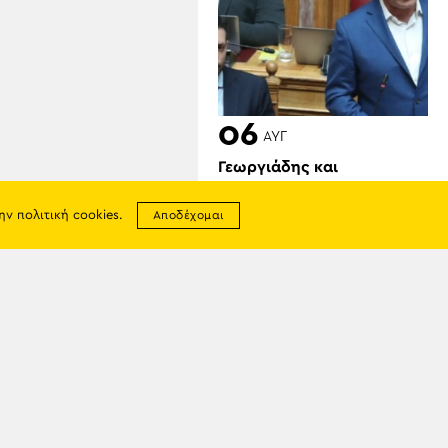
06
ΑΥΓ
Γεωργιάδης και
Κυρανάκης καλούν τον
Τραμπ να παρέμβει για τα
την
πολιτική cookies
.
Αποδέχομαι
Γλυπτά του Παρθενώνα:
«Μπορεί να αφήσει
ιστορική παρακαταθήκη»
σης
απορρήτου