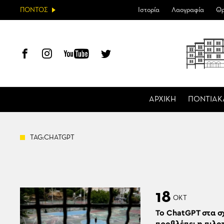
ΠΟΝΤΟΣ
Ιστορία
Λαογραφία
Θρ
ΑΡΧΙΚΗ
ΠΟΝΤΙΑΚ
TAG:CHATGPT
18
ΟΚΤ
Το ChatGPT στα σχ