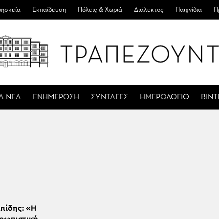
ησκεία
Εκπαίδευση
Πόλεις & Χωριά
Διάλεκτος
Παιχνίδια
Π
Α ΝΕΑ
ΕΝΗΜΕΡΩΣΗ
ΣΥΝΤΑΓΕΣ
ΗΜΕΡΟΛΟΓΙΟ
ΒΙΝ
πίδης: «Η