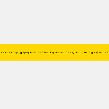
ποδέχεστε την χρήση των cookies στη συσκευή σας όπως περιγράφεται σ
Πόντος
Eshop
Ιστορία
Προϊόντα
Λαογραφία
Όροι χρή
Θρησκεία
Πολιτική 