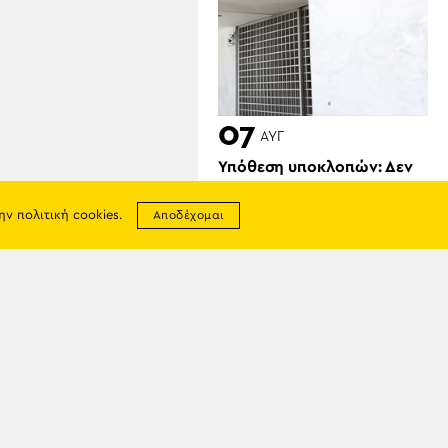
07
ΑΥΓ
Υπόθεση υποκλοπών: Δεν
ανασύρεται η δικογραφία
από το αρχείο αποφάσισε
την
πολιτική cookies
.
Αποδέχομαι
ο Άρειος Πάγος
σης
απορρήτου