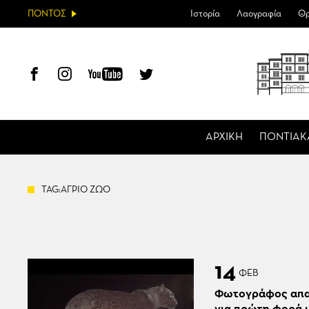
ΠΟΝΤΟΣ
Ιστορία
Λαογραφία
Θρ
ΑΡΧΙΚΗ
ΠΟΝΤΙΑΚ
TAG:ΑΓΡΙΟ ΖΩΟ
14
ΦΕΒ
Φωτογράφος απα