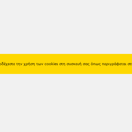
ποδέχεστε την χρήση των cookies στη συσκευή σας όπως περιγράφεται σ
Πόντος
Eshop
Ιστορία
Προϊόντα
Λαογραφία
Όροι χρή
Θρησκεία
Πολιτική 