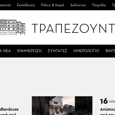
ησκεία
Εκπαίδευση
Πόλεις & Χωριά
Διάλεκτος
Παιχνίδια
Π
Α ΝΕΑ
ΕΝΗΜΕΡΩΣΗ
ΣΥΝΤΑΓΕΣ
ΗΜΕΡΟΛΟΓΙΟ
ΒΙΝ
16
ΙΑΝ
θανάτισε
Απίστε