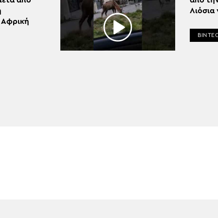
μετά από
από τη
η
Λιόσια 
 Αφρική
ΒΙΝΤΕ