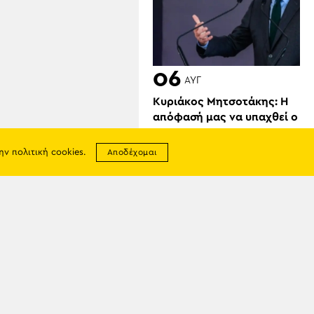
06
ΑΥΓ
Κυριάκος Μητσοτάκης: Η
απόφασή μας να υπαχθεί ο
ΟΠΕΚΕΠΕ στην ΑΑΔΕ
δικαιώθηκε
την
πολιτική cookies
.
Αποδέχομαι
σης
απορρήτου