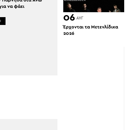
ν Πάρνηθα στα Άνω
για να φάει
06
ΑΥΓ
Ο
Έρχονται τα Μετενλίδικα
2026