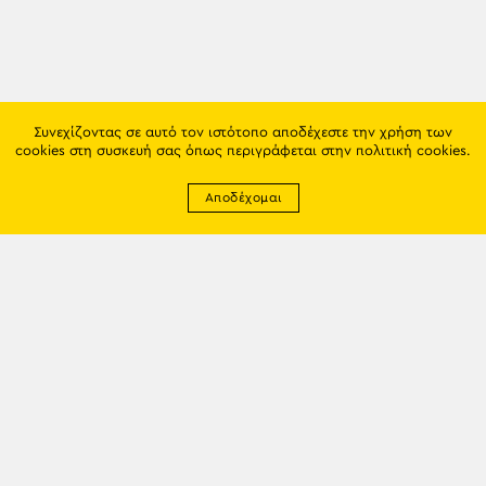
Συνεχίζοντας σε αυτό τον ιστότοπο αποδέχεστε την χρήση των
cookies στη συσκευή σας όπως περιγράφεται στην
πολιτική cookies
.
Αποδέχομαι
Newsletter
EMAIL: info@trapezounta.gr
TRAPEZOUNTA © 2017 | Made by VGwebthings