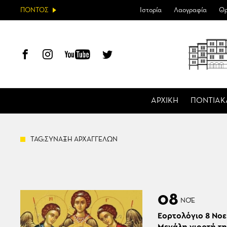
ΠΟΝΤΟΣ
Ιστορία
Λαογραφία
Θρ
ΑΡΧΙΚΗ
ΠΟΝΤΙΑΚ
TAG:ΣΥΝΑΞΗ ΑΡΧΑΓΓΕΛΩΝ
08
ΝΟΈ
Εορτολόγιο 8 Νοε