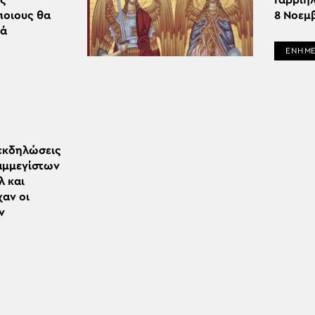
ης
Γαβριήλ
ποιους θα
8 Νοεμ
λά
ΕΝΗΜ
 εκδηλώσεις
αμμεγίστων
λ και
χαν οι
ν