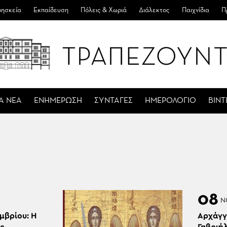
ησκεία
Εκπαίδευση
Πόλεις & Χωριά
Διάλεκτος
Παιχνίδια
Π
Α ΝΕΑ
ΕΝΗΜΕΡΩΣΗ
ΣΥΝΤΑΓΕΣ
ΗΜΕΡΟΛΟΓΙΟ
ΒΙΝ
08
Ν
μβρίου: Η
Αρχάγγ