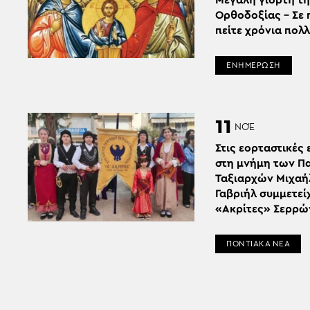
Μεγάλη γιορτή τ
Ορθοδοξίας – Σε 
πείτε χρόνια πολ
ΕΝΗΜΕΡΩΣΗ
11
ΝΟΈ
Στις εορταστικές
στη μνήμη των Π
Ταξιαρχών Μιχαή
Γαβριήλ συμμετεί
«Ακρίτες» Σερρώ
ΠΟΝΤΙΑΚΑ ΝΕΑ