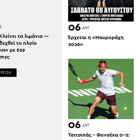
06
Ν
ΑΥΓ
 Κλείνει τα λιμάνια —
Έρχεται η «Μαυροράχη
δεχθεί το πλοίο
2026»
us» με 629
στες
ΕΡΩΣΗ
06
ΑΥΓ
ΕΠΟΜΕΝΗ
Τσιτσιπάς – Φονσέκα 0-2: