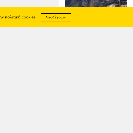
την
πολιτική cookies
.
Αποδέχομαι
06
ΑΥΓ
Τουρκικός καβγάς για την
Παναγία Σουμελά: «Σαν την
σης
Μέκκα», είπε
απορρήτου
επιχειρηματίας– Επίθεση
ία
από καθηγητή
tter