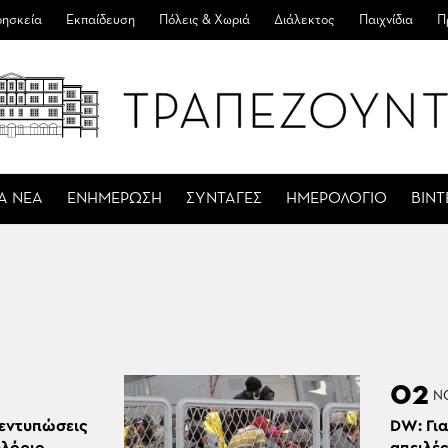
ησκεία
Εκπαίδευση
Πόλεις & Χωριά
Διάλεκτος
Παιχνίδια
Π
Α ΝΕΑ
ΕΝΗΜΕΡΩΣΗ
ΣΥΝΤΑΓΕΣ
ΗΜΕΡΟΛΟΓΙΟ
ΒΙΝ
02
Ν
 εντυπώσεις
DW: Για