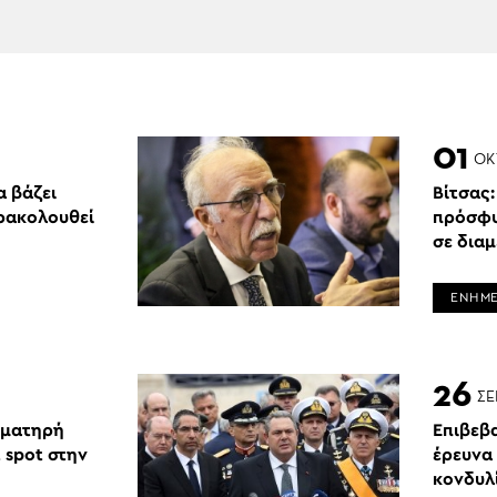
01
ΟΚ
α βάζει
Βίτσας:
ρακολουθεί
πρόσφυ
σε δια
ΕΝΗΜ
26
ΣΕ
ιματηρή
Επιβεβα
 spot στην
έρευνα 
κονδυλ