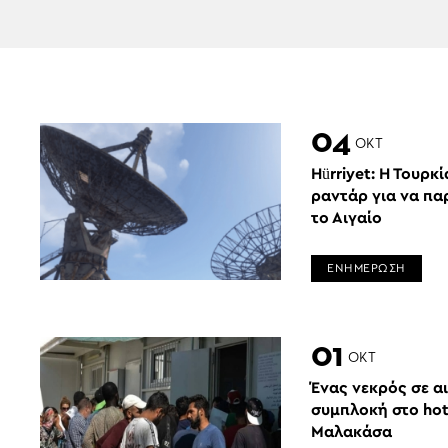
04
ΟΚΤ
Hürriyet: Η Τουρκί
ραντάρ για να πα
το Αιγαίο
ΕΝΗΜΕΡΩΣΗ
01
ΟΚΤ
Ένας νεκρός σε α
συμπλοκή στο hot
Μαλακάσα