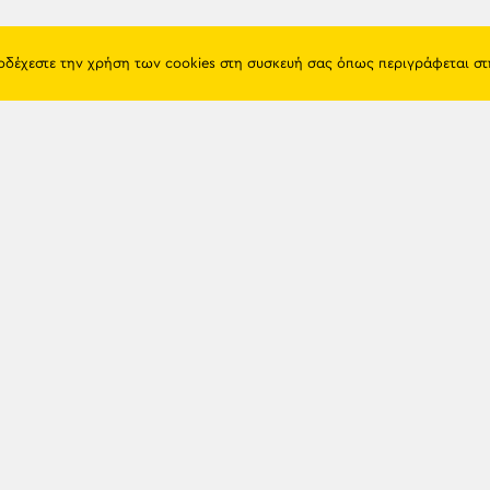
ποδέχεστε την χρήση των cookies στη συσκευή σας όπως περιγράφεται σ
Πόντος
Eshop
Ιστορία
Προϊόντα
Λαογραφία
Όροι χρή
Θρησκεία
Πολιτική 
Εκπαίδευση
Επικοινων
Πόλεις & Χωριά
Διάλεκτος
Newsle
Παιχνίδια
Προσωπικότητες
Γενοκτονία