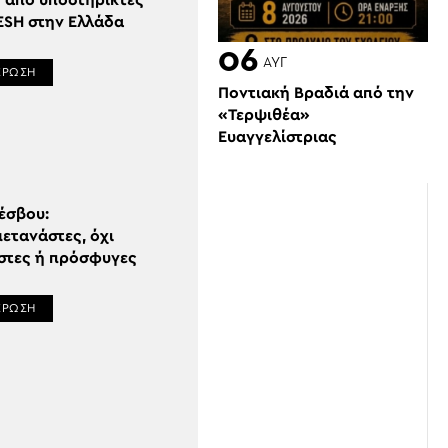
ς από υποστηρικτές
ESH στην Ελλάδα
06
ΑΥΓ
ΕΡΩΣΗ
Ποντιακή Βραδιά από την
«Τερψιθέα»
Ευαγγελίστριας
έσβου:
ετανάστες, όχι
στες ή πρόσφυγες
ΕΡΩΣΗ