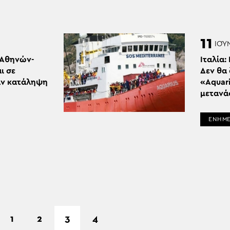
11
ΙΟΎ
 Αθηνών-
Ιταλία:
ι σε
Δεν θα 
αν κατάληψη
«Aquari
μετανά
ΕΝΗΜ
1
2
3
4