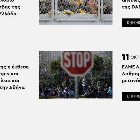
υλόριο
απειλέ
σβης της
της DA
 Ελλάδα
ΕΝΗΜ
11
ΟΚΤ
της η έκθεση
ΕΛΜΕ Λ
πριν και
Λαθρομ
λεια και
μετανά
την Αθήνα
ΕΝΗΜ