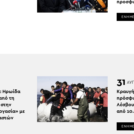
προσφυ
ΕΝΗΜ
31
ΑΥΓ
: Ηρωίδα
Κραυγή
από τη
πρόσφυ
 στην
Λέσβου
ργασία» με
από 10
ναστών
ΕΝΗΜ