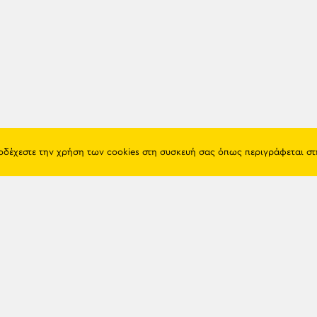
ποδέχεστε την χρήση των cookies στη συσκευή σας όπως περιγράφεται σ
Πόντος
Eshop
Ιστορία
Προϊόντα
Λαογραφία
Όροι χρή
Θρησκεία
Πολιτική 