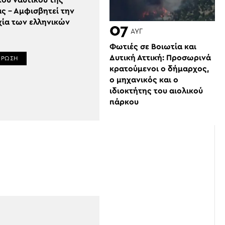
κού ναυτικού της
ς – Αμφισβητεί την
χία των ελληνικών
07
ΑΥΓ
Φωτιές σε Βοιωτία και
Δυτική Αττική: Προσωρινά
ΕΡΩΣΗ
κρατούμενοι ο δήμαρχος,
ο μηχανικός και ο
ιδιοκτήτης του αιολικού
πάρκου