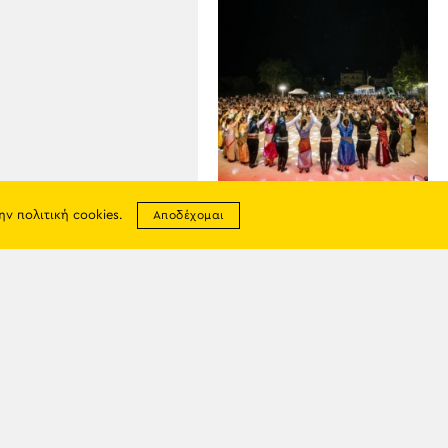
07
ΑΥΓ
την
πολιτική cookies
.
Αποδέχομαι
Ολοκληρώθηκαν τα
«Ευκλείδια 2026»
σης
απορρήτου