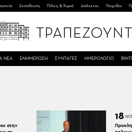
ησκεία
Εκπαίδευση
Πόλεις & Χωριά
Διάλεκτος
Παιχνίδια
Π
Α ΝΕΑ
ΕΝΗΜΕΡΩΣΗ
ΣΥΝΤΑΓΕΣ
ΗΜΕΡΟΛΟΓΙΟ
ΒΙΝ
18
ΝΟ
tex στην
Προκλη