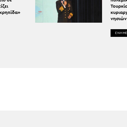
ιο σε
πολεμι
ίζει
Τουρκία
κρηπίδα»
κυριαρ
νησιών
ΕΝΗΜ