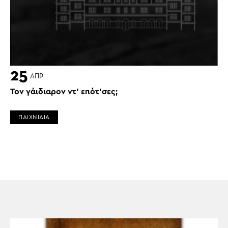
25
ΑΠΡ
Τον γάιδιαρον ντ’ επότ’σες;
ΠΑΙΧΝΙΔΙΑ