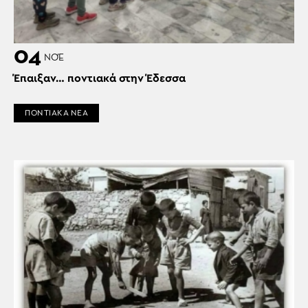
04
ΝΟΈ
Έπαιξαν… ποντιακά στην Έδεσσα
ΠΟΝΤΙΑΚΑ ΝΕΑ