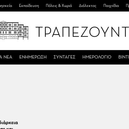
ησκεία
Εκπαίδευση
Πόλεις & Χωριά
Διάλεκτος
Παιχνίδια
Π
Α ΝΕΑ
ΕΝΗΜΕΡΩΣΗ
ΣΥΝΤΑΓΕΣ
ΗΜΕΡΟΛΟΓΙΟ
ΒΙΝ
διάρκεια