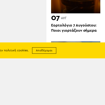
07
ΑΥΓ
Εορτολόγιο 7 Αυγούστου:
Ποιοι γιορτάζουν σήμερα
την
πολιτική cookies
.
Αποδέχομαι
07
ΑΥΓ
σης
Φωτιές σε Βοιωτία και
απορρήτου
Δυτική Αττική: Προσωρινά