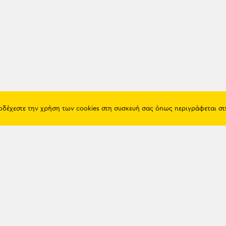
ποδέχεστε την χρήση των cookies στη συσκευή σας όπως περιγράφεται σ
Πόντος
Eshop
Ιστορία
Προϊόντα
Λαογραφία
Όροι χρή
Θρησκεία
Πολιτική 