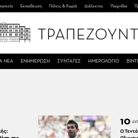
ησκεία
Εκπαίδευση
Πόλεις & Χωριά
Διάλεκτος
Παιχνίδια
Π
Α ΝΕΑ
ΕΝΗΜΕΡΩΣΗ
ΣΥΝΤΑΓΕΣ
ΗΜΕΡΟΛΟΓΙΟ
ΒΙΝ
10
ΑΥ
ής:
Ο Τεντό