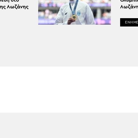
θέση στο
Ολυμπι
της Λωζάνης
Λωζάν
ΕΝΗΜ