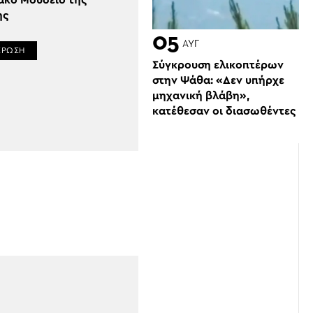
ακό Μουσείο της
ης
05
ΑΥΓ
ΕΡΩΣΗ
Σύγκρουση ελικοπτέρων
στην Ψάθα: «Δεν υπήρχε
μηχανική βλάβη»,
κατέθεσαν οι διασωθέντες