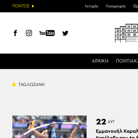
ΠΟΝΤΟΣ
Ιστορία
Λαογραφία
Θρ
ΑΡΧΙΚΗ
ΠΟΝΤΙΑΚ
TAG:ΛΩΖΑΝΗ
22
ΑΥΓ
Εμμανουήλ Καραλ