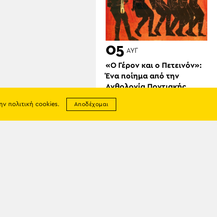
05
ΑΥΓ
«Ο Γέρον και ο Πετεινόν»:
Ένα ποίημα από την
Ανθολογία Ποντιακής
Ποίησης
την
πολιτική cookies
.
Αποδέχομαι
σης
απορρήτου