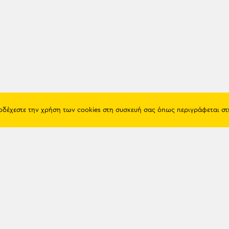
ποδέχεστε την χρήση των cookies στη συσκευή σας όπως περιγράφεται σ
Πόντος
Eshop
Ιστορία
Προϊόντα
Λαογραφία
Όροι χρή
Θρησκεία
Πολιτική 