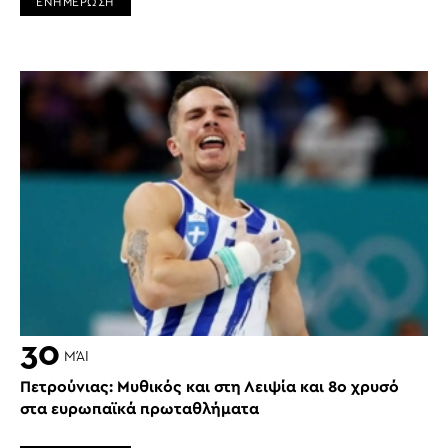
ΕΝΗΜΕΡΩΣΗ
30
ΜΆΙ
Πετρούνιας: Μυθικός και στη Λειψία και 8ο χρυσό
στα ευρωπαϊκά πρωταθλήματα