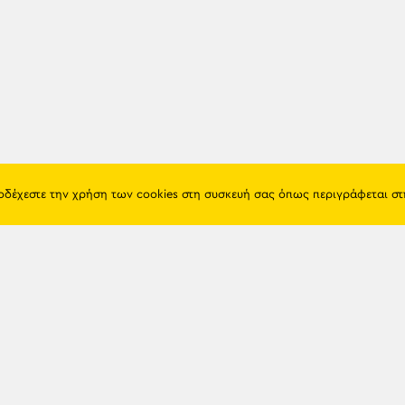
ποδέχεστε την χρήση των cookies στη συσκευή σας όπως περιγράφεται σ
Πόντος
Eshop
Ιστορία
Προϊόντα
Λαογραφία
Όροι χρή
Θρησκεία
Πολιτική 