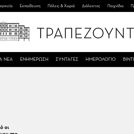
ησκεία
Εκπαίδευση
Πόλεις & Χωριά
Διάλεκτος
Παιχνίδια
Π
Α ΝΕΑ
ΕΝΗΜΕΡΩΣΗ
ΣΥΝΤΑΓΕΣ
ΗΜΕΡΟΛΟΓΙΟ
ΒΙΝ
ό οι