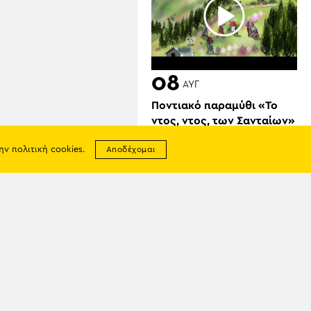
08
ΑΥΓ
Ποντιακό παραμύθι «Το
ντος, ντος, των Σανταίων»
την
πολιτική cookies
.
Αποδέχομαι
σης
απορρήτου
07
ΑΥΓ