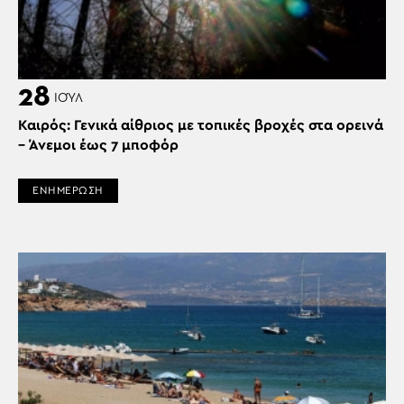
28
ΙΟΎΛ
Καιρός: Γενικά αίθριος με τοπικές βροχές στα ορεινά
– Άνεμοι έως 7 μποφόρ
ΕΝΗΜΕΡΩΣΗ