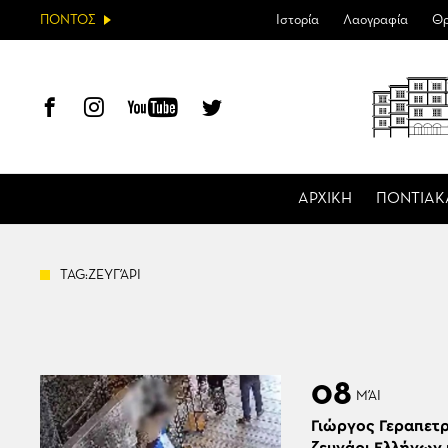
ΠΟΝΤΟΣ
Ιστορία
Λαογραφία
Θρ
ΑΡΧΙΚΗ
ΠΟΝΤΙΑΚ
TAG:ΖΕΥΓΆΡΙ
08
ΜΆΙ
Γιώργος Γεραπετρ