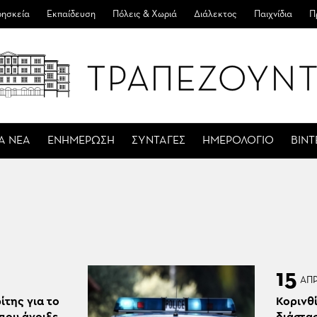
ησκεία
Εκπαίδευση
Πόλεις & Χωριά
Διάλεκτος
Παιχνίδια
Π
Α ΝΕΑ
ΕΝΗΜΕΡΩΣΗ
ΣΥΝΤΑΓΕΣ
ΗΜΕΡΟΛΟΓΙΟ
ΒΙΝ
15
ΑΠ
ίτης για το
Κορινθί