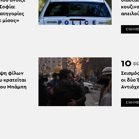
που άνοιξε
διάστα
 Σοφία:
κουζιν
κατηγορίες
απειλού
ε μίσος»
ΕΝΗΜ
10
ΦΕ
ηψη φίλων
Σεισμός
 κρατείται
οι δύο 
 του Μπάμπη
Αντιόχ
ΕΝΗΜ