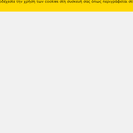
ποδέχεστε την χρήση των cookies στη συσκευή σας όπως περιγράφεται σ
Πόντος
Eshop
Ιστορία
Προϊόντα
Λαογραφία
Όροι χρή
Θρησκεία
Πολιτική 
Εκπαίδευση
Επικοινων
Πόλεις & Χωριά
Διάλεκτος
Newsle
Παιχνίδια
Προσωπικότητες
Γενοκτονία
TRAPEZOU