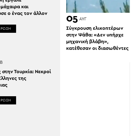
ση έβγαλε
ομάχαιρα και
σε ο ένας τον άλλον
05
ΑΥΓ
Σύγκρουση ελικοπτέρων
ΕΡΩΣΗ
στην Ψάθα: «Δεν υπήρχε
μηχανική βλάβη»,
κατέθεσαν οι διασωθέντες
Β
 στην Τουρκία: Νεκροί
Έλληνες της
ειας
ΕΡΩΣΗ