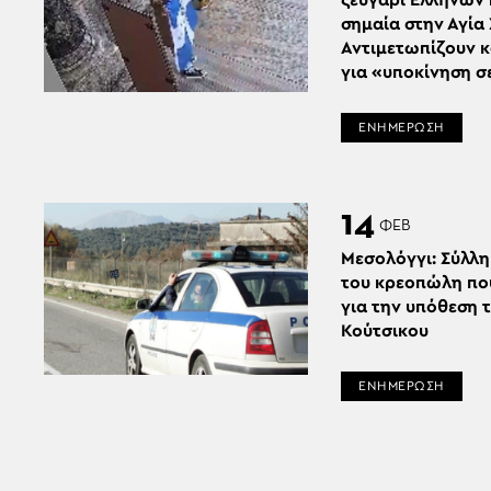
ζευγάρι Ελλήνων 
σημαία στην Αγία
Αντιμετωπίζουν 
για «υποκίνηση σ
ΕΝΗΜΕΡΩΣΗ
14
ΦΕΒ
Μεσολόγγι: Σύλλ
του κρεοπώλη που
για την υπόθεση
Κούτσικου
ΕΝΗΜΕΡΩΣΗ