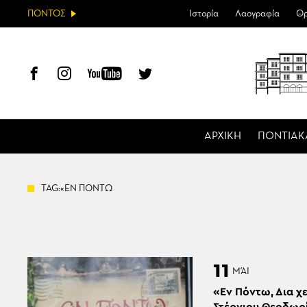
ΠΟΝΤΟΣ
Ιστορία
Λαογραφία
Θρ
ΑΡΧΙΚΗ
ΠΟΝΤΙΑΚ
TAG:«ΕΝ ΠΟΝΤΩ
11
ΜΆΙ
«Εν Πόντω, Δια χ