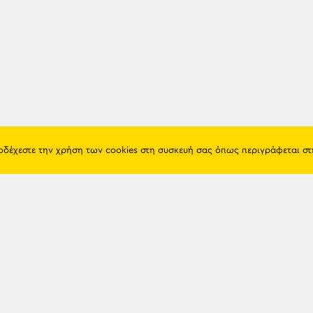
ποδέχεστε την χρήση των cookies στη συσκευή σας όπως περιγράφεται σ
Πόντος
Eshop
Ιστορία
Προϊόντα
Λαογραφία
Όροι χρή
Θρησκεία
Πολιτική 