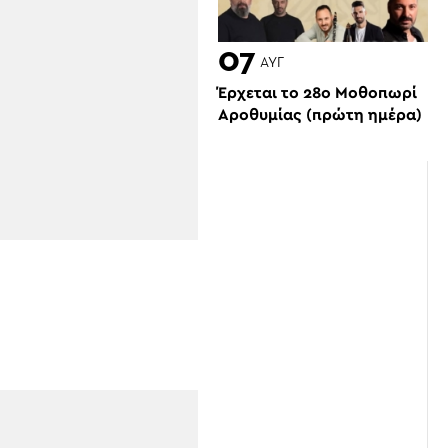
07
ΑΥΓ
Έρχεται το 28ο Μοθοπωρί
Αροθυμίας (πρώτη ημέρα)