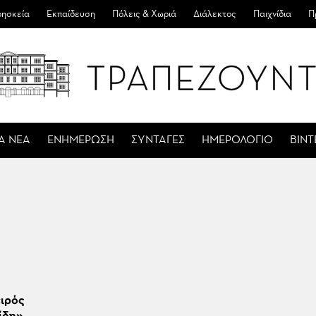
ησκεία
Εκπαίδευση
Πόλεις & Χωριά
Διάλεκτος
Παιχνίδια
Π
Α ΝΕΑ
ΕΝΗΜΕΡΩΣΗ
ΣΥΝΤΑΓΕΣ
ΗΜΕΡΟΛΟΓΙΟ
ΒΙΝ
ειρός