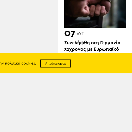
07
ΑΥΓ
Συνελήφθη στη Γερμανία
31χρονος με Ευρωπαϊκό
ένταλμα για τρεις
ανθρωποκτονίες στην
την
πολιτική cookies
.
Αποδέχομαι
Ελλάδα
σης
απορρήτου