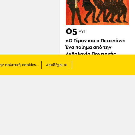
05
ΑΥΓ
«Ο Γέρον και ο Πετεινόν»:
Ένα ποίημα από την
Ανθολογία Ποντιακής
Ποίησης
την
πολιτική cookies
.
Αποδέχομαι
σης
απορρήτου