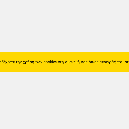
ποδέχεστε την χρήση των cookies στη συσκευή σας όπως περιγράφεται σ
Πόντος
Eshop
Ιστορία
Προϊόντα
Λαογραφία
Όροι χρή
Θρησκεία
Πολιτική 