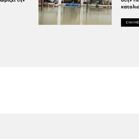
χωρίζει την
στην Π
κατολι
ΕΝΗΜ