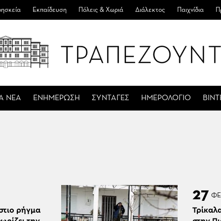
ησκεία
Εκπαίδευση
Πόλεις & Χωριά
Διάλεκτος
Παιχνίδια
Π
Α ΝΕΑ
ΕΝΗΜΕΡΩΣΗ
ΣΥΝΤΑΓΕΣ
ΗΜΕΡΟΛΟΓΙΟ
ΒΙΝ
27
ΦΕ
άστιο ρήγμα
Τρίκαλ