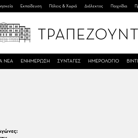
ησκεία
Εκπαίδευση
Πόλεις & Χωριά
Διάλεκτος
Παιχνίδια
Π
Α ΝΕΑ
ΕΝΗΜΕΡΩΣΗ
ΣΥΝΤΑΓΕΣ
ΗΜΕΡΟΛΟΓΙΟ
ΒΙΝ
Αγώνες: