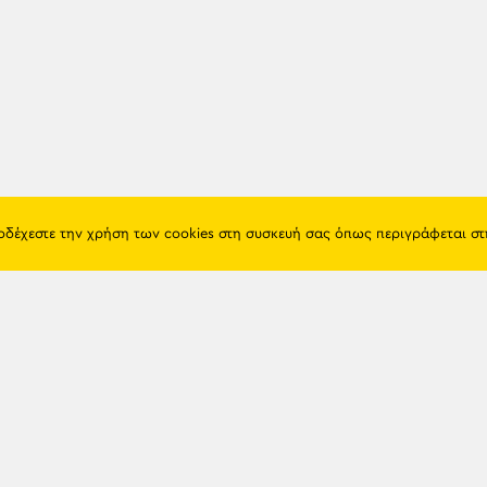
ποδέχεστε την χρήση των cookies στη συσκευή σας όπως περιγράφεται σ
Πόντος
Eshop
Ιστορία
Προϊόντα
Λαογραφία
Όροι χρή
Θρησκεία
Πολιτική 