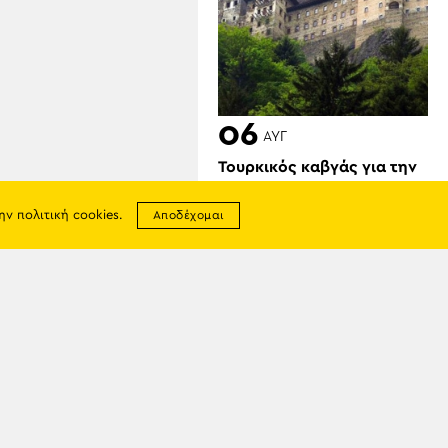
06
ΑΥΓ
Τουρκικός καβγάς για την
Παναγία Σουμελά: «Σαν την
Μέκκα», είπε
την
πολιτική cookies
.
Αποδέχομαι
επιχειρηματίας– Επίθεση
από καθηγητή
σης
απορρήτου