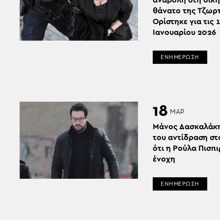
αναβολή στη δίκη
θάνατο της Τζωρτ
Ορίστηκε για τις 
Ιανουαρίου 2026
ΕΝΗΜΕΡΩΣΗ
18
ΜΑΡ
Μάνος Δασκαλάκη
του αντίδραση σ
ότι η Ρούλα Πισπι
ένοχη
ΕΝΗΜΕΡΩΣΗ