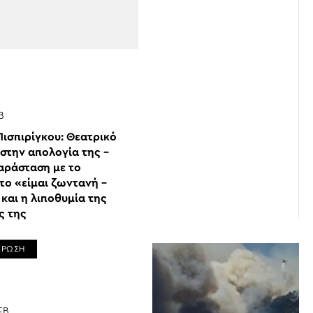
Β
Πισπιρίγκου: Θεατρικό
στην απολογία της –
αράσταση με το
το «είμαι ζωντανή –
και η λιποθυμία της
ς της
ΕΡΩΣΗ
ΕΒ