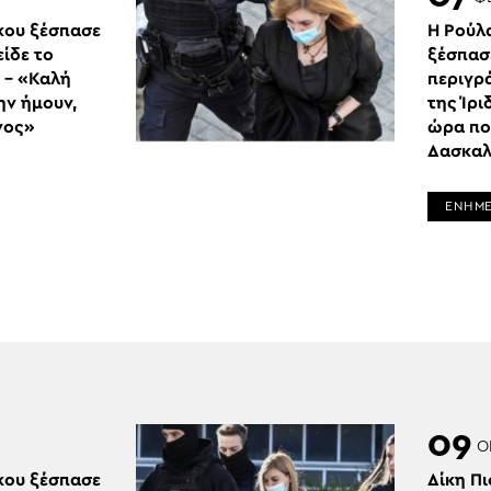
κου ξέσπασε
Η Ρούλ
είδε το
ξέσπασ
ς – «Καλή
περιγρ
ην ήμουν,
της Ίρι
νος»
ώρα πο
Δασκα
ΕΝΗΜ
09
Ο
κου ξέσπασε
Δίκη Πι