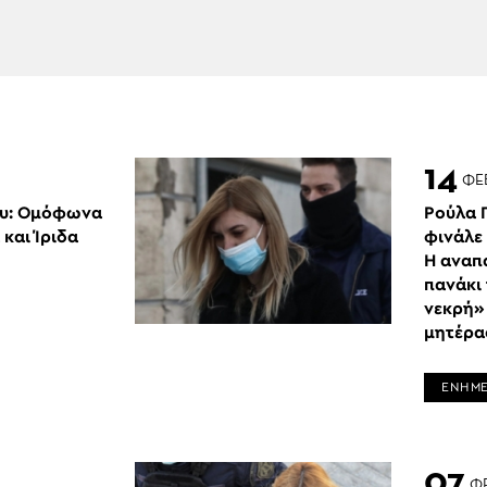
14
ΦΕ
ου: Ομόφωνα
Ρούλα 
και Ίριδα
φινάλε 
Η αναπ
πανάκι 
νεκρή» 
μητέρα
ΕΝΗΜ
07
Φ