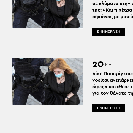
σε κλάματα στην 
της: «Και η πέτρα
σηκώνω, με μισεί
ΕΝΗΜΕΡΩΣΗ
20
ΜΆΙ
Δίκη Πισπιρίγκου
νοείται ανεπάρκει
ώρες» κατέθεσε 
για τον θάνατο τ
ΕΝΗΜΕΡΩΣΗ