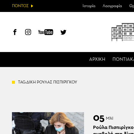
ΠΟΝΤΟΣ
Ιστορία
Λαογραφία
Θρ
ΑΡΧΙΚΗ
ΠΟΝΤΙΑΚ
TAG:ΔΙΚΗ ΡΟΥΛΑΣ ΠΙΣΠΙΡΊΓΚΟΥ
05
ΜΆΙ
Ρούλα Πισπιρίγκο