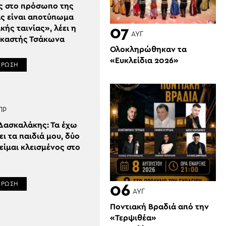
ς στο πρόσωπο της
ς είναι αποτύπωμα
κής ταινίας», λέει η
07
ΑΥΓ
ικαστής Τσάκωνα
Ολοκληρώθηκαν τα
«Ευκλείδια 2026»
ΕΡΩΣΗ
ΠΡ
Δασκαλάκης: Τα έχω
ι τα παιδιά μου, δύο
είμαι κλεισμένος στο
ΕΡΩΣΗ
06
ΑΥΓ
Ποντιακή Βραδιά από την
«Τερψιθέα»