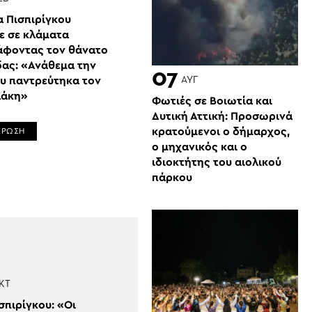
α Πισπιρίγκου
ε σε κλάματα
άφοντας τον θάνατο
δας: «Ανάθεμα την
07
ΑΥΓ
υ παντρεύτηκα τον
λάκη»
Φωτιές σε Βοιωτία και
Δυτική Αττική: Προσωρινά
κρατούμενοι ο δήμαρχος,
ΕΡΩΣΗ
ο μηχανικός και ο
ιδιοκτήτης του αιολικού
πάρκου
ΚΤ
σπιρίγκου: «Οι