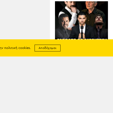
την
πολιτική cookies
.
Αποδέχομαι
06
ΑΥΓ
Έρχεται η «Μαυροράχη
2026»
σης
απορρήτου
ία