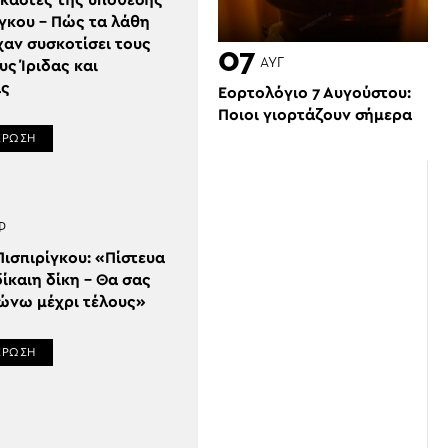
ικαστές της υπόθεσης
ίγκου – Πώς τα λάθη
χαν συσκοτίσει τους
07
ΑΥΓ
ς Ίριδας και
ας
Εορτολόγιο 7 Αυγούστου:
Ποιοι γιορτάζουν σήμερα
ΕΡΩΣΗ
Ρ
ισπιρίγκου: «Πίστευα
δίκαιη δίκη – Θα σας
ιώνω μέχρι τέλους»
ΕΡΩΣΗ