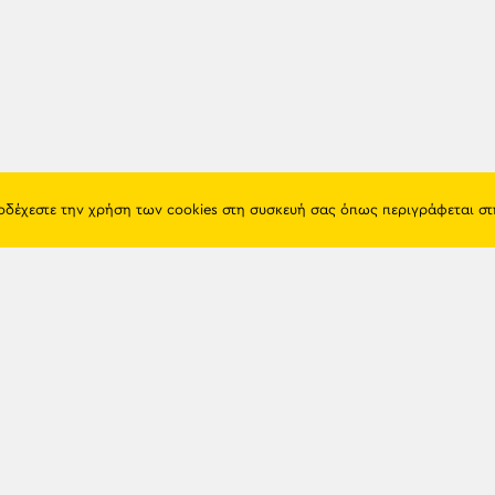
ποδέχεστε την χρήση των cookies στη συσκευή σας όπως περιγράφεται σ
Πόντος
Eshop
Ιστορία
Προϊόντα
Λαογραφία
Όροι χρή
Θρησκεία
Πολιτική 
Εκπαίδευση
Επικοινων