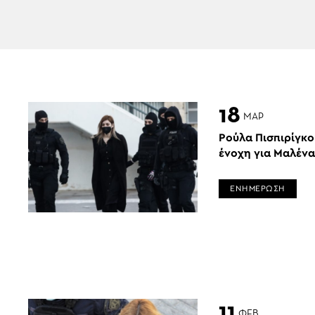
18
ΜΑΡ
Ρούλα Πισπιρίγκ
ένοχη για Μαλένα 
ΕΝΗΜΕΡΩΣΗ
11
ΦΕΒ