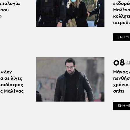
απολογία
εκδορέ
 που
Μαλένα
»
κολλητι
ιατροδ
ΕΝΗΜ
08
Α
: «Δεν
Μάνος 
α σε λίγες
πενθήσε
παιδίατρος
χρόνια 
ης Μαλένας
σπίτι
ΕΝΗΜ