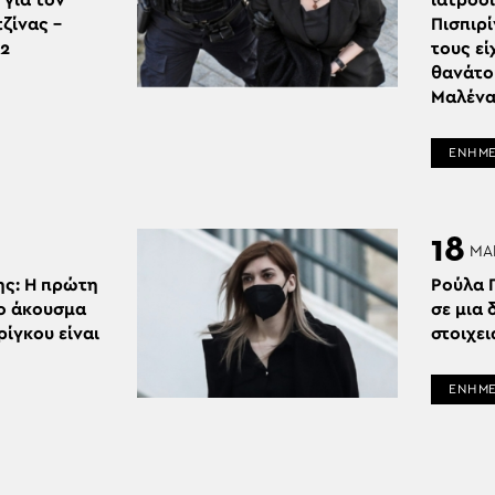
 για τον
ιατροδ
ζίνας –
Πισπιρ
12
τους εί
θανάτου
Μαλέν
ΕΝΗΜ
18
ΜΑ
ς: Η πρώτη
Ρούλα Π
το άκουσμα
σε μια 
ρίγκου είναι
στοιχε
ΕΝΗΜ