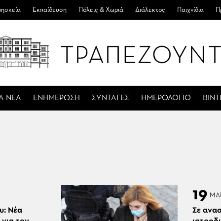
ησκεία
Εκπαίδευση
Πόλεις & Χωριά
Διάλεκτος
Παιχνίδια
Π
Α ΝΕΑ
ΕΝΗΜΕΡΩΣΗ
ΣΥΝΤΑΓΕΣ
ΗΜΕΡΟΛΟΓΙΟ
ΒΙΝ
19
ΜΑ
υ: Νέα
Σε ανα