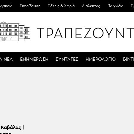
ησκεία
Εκπαίδευση
Πόλεις & Χωριά
Διάλεκτος
Παιχνίδια
Π
Α ΝΕΑ
ΕΝΗΜΕΡΩΣΗ
ΣΥΝΤΑΓΕΣ
ΗΜΕΡΟΛΟΓΙΟ
ΒΙΝ
 Καβάλας |