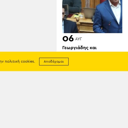
06
ΑΥΓ
Γεωργιάδης και
Κυρανάκης καλούν τον
Τραμπ να παρέμβει για τα
την
πολιτική cookies
.
Αποδέχομαι
Γλυπτά του Παρθενώνα:
«Μπορεί να αφήσει
ιστορική παρακαταθήκη»
σης
απορρήτου