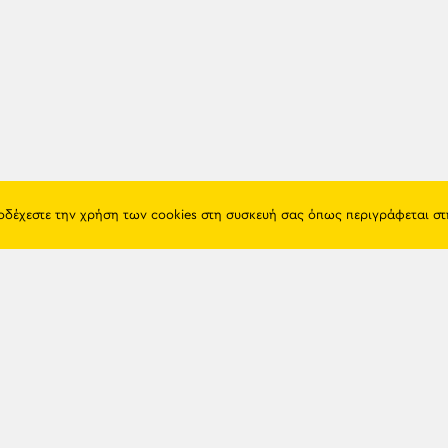
ποδέχεστε την χρήση των cookies στη συσκευή σας όπως περιγράφεται σ
Πόντος
Eshop
Ιστορία
Προϊόντα
Λαογραφία
Όροι χρή
Θρησκεία
Πολιτική 