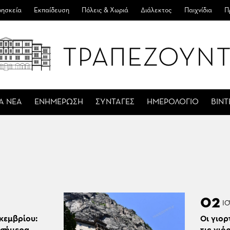
ησκεία
Εκπαίδευση
Πόλεις & Χωριά
Διάλεκτος
Παιχνίδια
Π
Α ΝΕΑ
ΕΝΗΜΕΡΩΣΗ
ΣΥΝΤΑΓΕΣ
ΗΜΕΡΟΛΟΓΙΟ
ΒΙΝ
02
Ι
κεμβρίου:
Οι γιορ