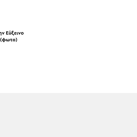
ην Εύξεινο
 (φωτο)