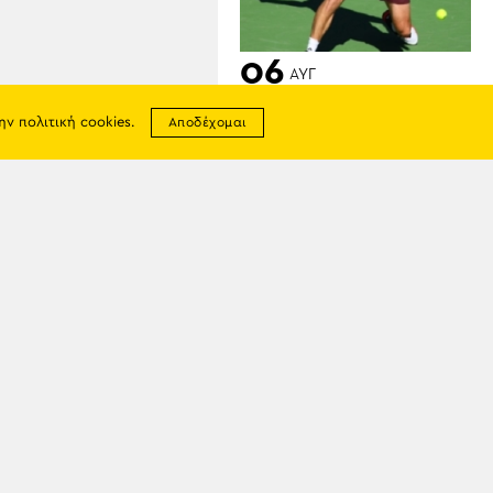
06
ΑΥΓ
Τσιτσιπάς – Φονσέκα 0-2:
την
πολιτική cookies
.
Αποδέχομαι
Βραζιλιάνικο «στοπ» στο
Μοντρεάλ
σης
απορρήτου
ία
06
ΑΥΓ
tter
Φωτιά στο Αριοχώρι