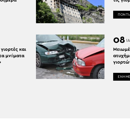
 σήμερα
τις γιό
ΠΟΝΤΙ
08
Ι
 γιορτές και
Μειωμέ
 τα μνńματα
ατυχήμ
»
γιορτώ
ΕΝΗΜ