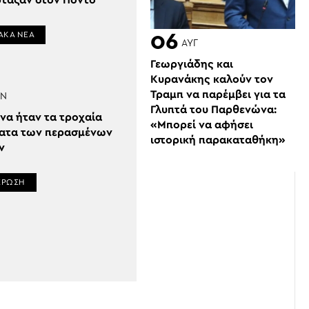
ρταζαν στον Πόντο
06
ΑΚΑ ΝΕΑ
ΑΥΓ
Γεωργιάδης και
Κυρανάκης καλούν τον
Τραμπ να παρέμβει για τα
ΑΝ
Γλυπτά του Παρθενώνα:
να ήταν τα τροχαία
«Μπορεί να αφήσει
ατα των περασμένων
ιστορική παρακαταθήκη»
ν
ΕΡΩΣΗ