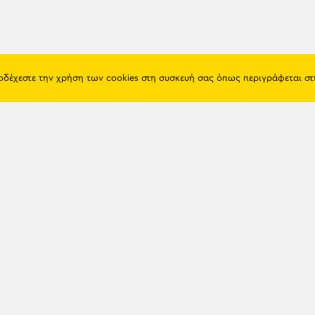
ποδέχεστε την χρήση των cookies στη συσκευή σας όπως περιγράφεται σ
Πόντος
Eshop
Ιστορία
Προϊόντα
Λαογραφία
Όροι χρή
Θρησκεία
Πολιτική 
Εκπαίδευση
Επικοινων
Πόλεις & Χωριά
Διάλεκτος
Newsle
Παιχνίδια