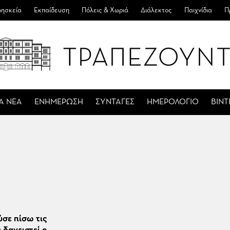
ησκεία
Εκπαίδευση
Πόλεις & Χωριά
Διάλεκτος
Παιχνίδια
Π
Α ΝΕΑ
ΕΝΗΜΕΡΩΣΗ
ΣΥΝΤΑΓΕΣ
ΗΜΕΡΟΛΟΓΙΟ
ΒΙΝ
ύσε πίσω τις