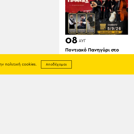
08
ΑΥΓ
Ποντιακό Πανηγύρι στο
Μαρούσι
την
πολιτική cookies
.
Αποδέχομαι
σης
απορρήτου