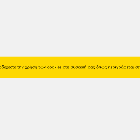
ποδέχεστε την χρήση των cookies στη συσκευή σας όπως περιγράφεται σ
Πόντος
Eshop
Ιστορία
Προϊόντα
Λαογραφία
Όροι χρή
Θρησκεία
Πολιτική 