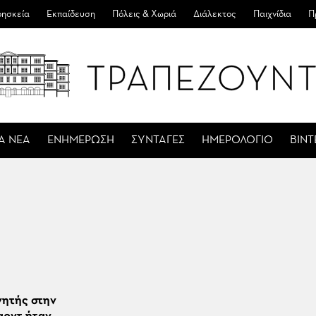
ησκεία
Εκπαίδευση
Πόλεις & Χωριά
Διάλεκτος
Παιχνίδια
Π
Α ΝΕΑ
ΕΝΗΜΕΡΩΣΗ
ΣΥΝΤΑΓΕΣ
ΗΜΕΡΟΛΟΓΙΟ
ΒΙΝ
γητής στην