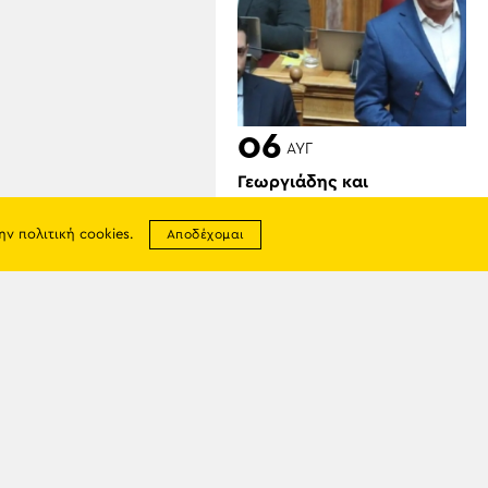
06
ΑΥΓ
Γεωργιάδης και
Κυρανάκης καλούν τον
Τραμπ να παρέμβει για τα
την
πολιτική cookies
.
Αποδέχομαι
Γλυπτά του Παρθενώνα:
«Μπορεί να αφήσει
ιστορική παρακαταθήκη»
σης
απορρήτου