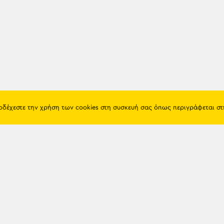
ποδέχεστε την χρήση των cookies στη συσκευή σας όπως περιγράφεται σ
Πόντος
Eshop
Ιστορία
Προϊόντα
Λαογραφία
Όροι χρή
Θρησκεία
Πολιτική 