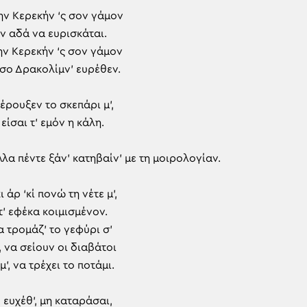
ην Κερεκήν ‘ς σον γάμον
ν αδά να ευρισκάται.
ην Κερεκήν ‘ς σον γάμον
 σο Δρακολίμν’ ευρέθεν.
 έρουξεν το σκεπάρι μ’,
είσαι τ’ εμόν η κάλη.
λα πέντε ξάν’ κατηβαίν’ με τη μοιρολογίαν.
ι άρ ‘κί πονώ τη νέτε μ’,
τ’ εφέκα κοιμισμένον.
α τρομάζ’ το γεφύρι σ’
, να σείουν οι διαβάτοι
’, να τρέχει το ποτάμι.
’, ευχέθ’, μη καταράσαι,