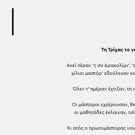
Τη Τρίχας το 
Ακεί πέραν ‘ς σο Δρακολίμν’, ‘
χίλιοι μαστόρ’ εδούλευαν κα
Όλεν τ’ ημέραν έχτιζαν, τη
Οι μάστοροι εχαίρουσαν, θε
οι μαθητάδες έκλαιγαν, τσί
Κι ατός ο πρωτομάστορας νουν