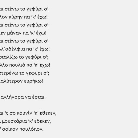
ι στένω το γεφύρι σ’;
λον κύρην πα ‘κ’ έχω!
ι στένω το γεφύρι σ’;
εν μάναν πα ‘κ’ έχω!
ι στένω το γεφύρι σ’;
λλ΄αδέλφια πα ‘κ’ έχω!
σταλίζω το γεφύρι σ’;
άλλο πουλιά πα ‘κ’ έχω!
στερένω το γεφύρι σ’;
 καλύτερον ευρήκω!
, αγλήγορα να έρται.
ι ‘ς σο κουνίν ‘κ’ έθεκεν,
α μουσκάρια ‘κ’ εδέκεν,
’ αοίκον πουλόπον.