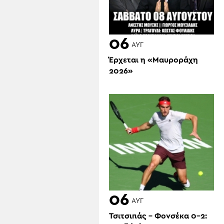
06
ΑΥΓ
Έρχεται η «Μαυροράχη
2026»
06
ΑΥΓ
Τσιτσιπάς – Φονσέκα 0-2: