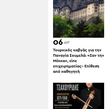
06
ΑΥΓ
Τουρκικός καβγάς για την
Παναγία Σουμελά: «Σαν την
Μέκκα», είπε
επιχειρηματίας– Επίθεση
από καθηγητή