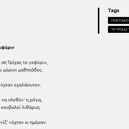
Tags
ΠΟΝΤΙΑΚΟ 
ΤΗ ΤΡΙΧΑΣ
γεφύριν
ς ση Τρίχας το γεφύριν,
ι μύριοι μαθητάδες.
 νύχταν εχαλάουτον.
 να πλεθύν’ η ρόγα,
 κουβαλεί λιθάρια;
ίζ’ νύχταν κι ημέραν.