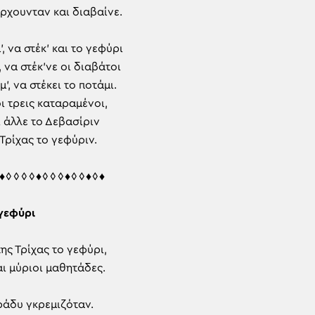
 έρχουνταν και διαβαίνε.
’, να στέκ’ και το γεφύρι
, να στέκ’νε οι διαβάτοι
’, να στέκει το ποτάμι.
οι τρεις καταραμένοι,
ι άλλε το Δεβασίριν
Τρίχας το γεφύριν.
♦◊◊◊◊♦◊◊◊♦◊◊♦◊♦
 γεφύρι
ης Τρίχας το γεφύρι,
ι μύριοι μαθητάδες.
ράδυ γκρεμιζόταν.