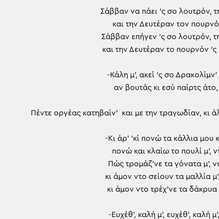
Σάββαν να πάει ‘ς σο λουτρόν, τ
και την Δευτέραν τον πουρνό
Σάββαν επήγεν ‘ς σο λουτρόν, τ
και την Δευτέραν το πουρνόν ‘ς
-Κάλη μ’, ακεί ‘ς σο Δρακολίμν’
αν βουτάς κι εσύ παίρτς άτο, 
Πέντε οργέας κατηβαίν’ και με την τραγωδίαν, κι άλ
-Κι άρ’ ‘κί πονώ τα κάλλια μου κ
πονώ και κλαίω το πουλί μ’, ν
Πώς τρομάζ’νε τα γόνατα μ’, ν
κι άμον ντο σείουν τα μαλλία μ’
κι άμον ντο τρέχ’νε τα δάκρυα μ
-Ευχέθ’, καλή μ’, ευχέθ’, καλή μ