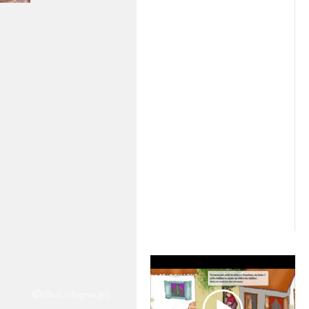
(Φωτ.: dogma.gr)