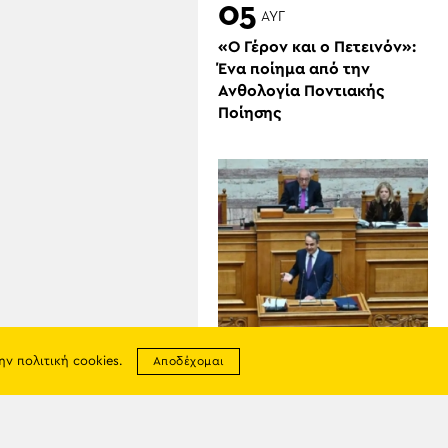
05
ΑΥΓ
«Ο Γέρον και ο Πετεινόν»:
Ένα ποίημα από την
Ανθολογία Ποντιακής
Ποίησης
05
την
πολιτική cookies
.
Αποδέχομαι
ΑΥΓ
Εντολή Κυριάκου
Μητσοτάκη να «τρέξουν»
άμεσα οι αποζημιώσεις