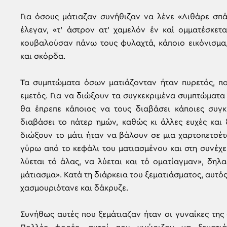
Για όσους μάτιαζαν συνήθιζαν να λένε «Λιθάρε σπά
έλεγαν, «τ’ άστρον ατ’ χαμελόν έν καί ομματέσκετα
κουβαλούσαν πάνω τους φυλαχτά, κάποιο εικόνισμα,
και σκόρδα.
Τα συμπτώματα όσων ματιάζονταν ήταν πυρετός, πο
εμετός. Για να διώξουν τα συγκεκριμένα συμπτώματα
θα έπρεπε κάποιος να τους διαβάσει κάποιες συγκε
διαβάσει το πάτερ ημών, καθώς κι άλλες ευχές και 
διώξουν το μάτι ήταν να βάλουν σε μια χαρτοπετσέτ
γύρω από το κεφάλι του ματιασμένου και στη συνέχε
λύεται τό άλας, να λύεται και τό οματίαγμαν», δηλα
μάτιασμα». Κατά τη διάρκεια του ξεματιάσματος, αυτός 
χασμουριότανε και δάκρυζε.
Συνήθως αυτές που ξεμάτιαζαν ήταν οι γυναίκες της 