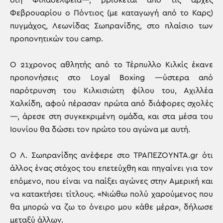
στη Φιλαδέλφεια—, βρίσκεται από τις αρχές
Φεβρουαρίου ο Πόντιος (με καταγωγή από το Καρς)
πυγμάχος, Λεωνίδας Σωπρανίδης, στο πλαίσιο των
προπονητικών του camp.
Ο 21χρονος αθλητής από το Τέρπυλλο Κιλκίς έκανε
προπονήσεις στο Loyal Boxing —ύστερα από
παρότρυνση του Κιλκισιώτη φίλου του, Αχιλλέα
Χαλκίδη, αφού πέρασαν πρώτα από διάφορες σχολές
—, άρεσε στη συγκεκριμένη ομάδα, και στα μέσα του
Ιουνίου θα δώσει τον πρώτο του αγώνα με αυτή.
Ο Λ. Σωπρανίδης ανέφερε στο ΤΡΑΠΕΖΟΥΝΤΑ.gr ότι
άλλος ένας στόχος του επετεύχθη και πηγαίνει για τον
επόμενο, που είναι να παίξει αγώνες στην Αμερική και
να κατακτήσει τίτλους. «Νιώθω πολύ χαρούμενος που
θα μπορώ να ζω το όνειρο μου κάθε μέρα», δήλωσε
μεταξύ άλλων.