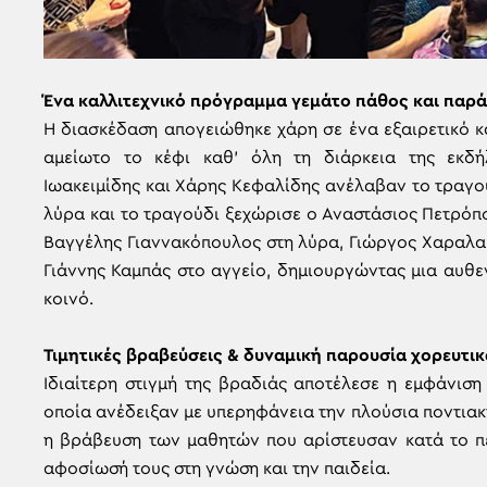
Ένα καλλιτεχνικό πρόγραμμα γεμάτο πάθος και παρ
Η διασκέδαση απογειώθηκε χάρη σε ένα εξαιρετικό κ
αμείωτο το κέφι καθ’ όλη τη διάρκεια της εκδ
Ιωακειμίδης και Χάρης Κεφαλίδης ανέλαβαν το τραγού
λύρα και το τραγούδι ξεχώρισε ο Αναστάσιος Πετρόπ
Βαγγέλης Γιαννακόπουλος στη λύρα, Γιώργος Χαραλαμ
Γιάννης Καμπάς στο αγγείο, δημιουργώντας μια αυθε
κοινό.
Τιμητικές βραβεύσεις & δυναμική παρουσία χορευτ
Ιδιαίτερη στιγμή της βραδιάς αποτέλεσε η εμφάνισ
οποία ανέδειξαν με υπερηφάνεια την πλούσια ποντια
η βράβευση των μαθητών που αρίστευσαν κατά το π
αφοσίωσή τους στη γνώση και την παιδεία.