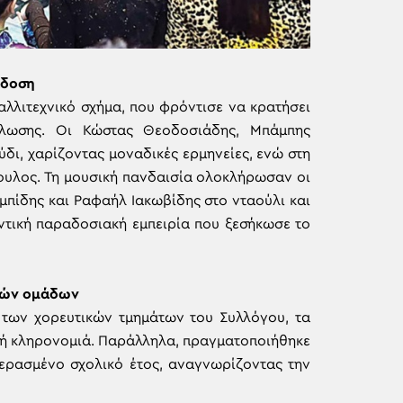
άδοση
αλλιτεχνικό σχήμα, που φρόντισε να κρατήσει
ήλωσης. Οι Κώστας Θεοδοσιάδης, Μπάμπης
δι, χαρίζοντας μοναδικές ερμηνείες, ενώ στη
ουλος. Τη μουσική πανδαισία ολοκλήρωσαν οι
πίδης και Ραφαήλ Ιακωβίδης στο νταούλι και
ντική παραδοσιακή εμπειρία που ξεσήκωσε το
ικών ομάδων
η των χορευτικών τμημάτων του Συλλόγου, τα
κή κληρονομιά. Παράλληλα, πραγματοποιήθηκε
ερασμένο σχολικό έτος, αναγνωρίζοντας την