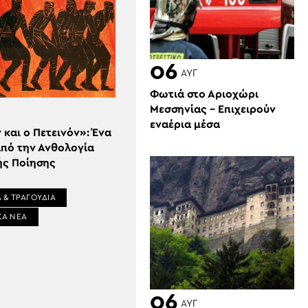
06
ΑΥΓ
Φωτιά στο Αριοχώρι
Μεσσηνίας – Επιχειρούν
εναέρια μέσα
 και ο Πετεινόν»: Ένα
από την Ανθολογία
ής Ποίησης
 & ΤΡΑΓΟΥΔΙΑ
ΚΑ ΝΕΑ
06
ΑΥΓ