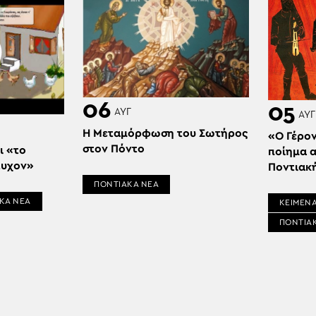
06
05
ΑΥΓ
ΑΥΓ
Η Μεταμόρφωση του Σωτήρος
«Ο Γέρον
στον Πόντο
ι «το
ποίημα 
τυχον»
Ποντιακ
ΠΟΝΤΙΑΚΑ ΝΕΑ
ΚΑ ΝΕΑ
ΚΕΙΜΕΝΑ
ΠΟΝΤΙΑ