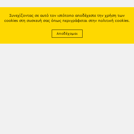
Συνεχίζοντας σε αυτό τον ιστότοπο αποδέχεστε την χρήση των
cookies στη συσκευή σας όπως περιγράφεται στην
πολιτική cookies
.
Αποδέχομαι
Newsletter
EMAIL: info@trapezounta.gr
TRAPEZOUNTA © 2017 | Made by VGwebthings