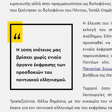
ειρηνευτής αλλά στην πραγματικότητα ως δολοφόνος γ
που ξεκίνησαν οι δολοφόνοι του Πόντου, Τοπάλ Οσμά
Η έλευση του 
εκλογή του σ
Απόδημου Ελλη
προσπαθεί να 
ενιαία έκφραση
Η 100η επέτειος μας
παρουσιάσεις 
βρίσκει χωρίς ενιαίο
Ποντίων κλπ.
όργανο έκφρασης των
Παναγίας Σουμ
προσδοκιών του
βοήθεια της Θε
ποντιακού ελληνισμού.
Τυχεροί όσοι
λειτουργίες 
Τραπεζούντα. Θέλω δημόσια, με την ευκαιρία του ν
έκανε για τον ποντιακό ελληνισμό και του εκφράσω τα