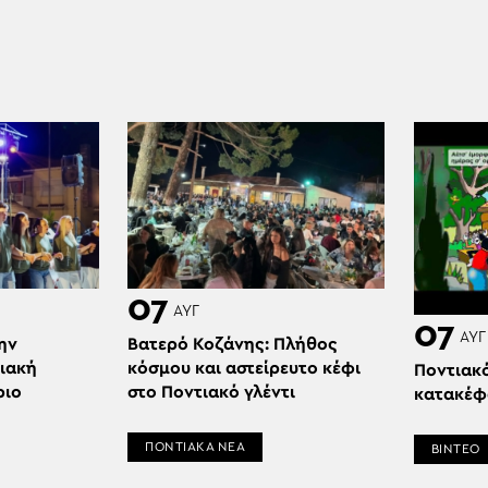
07
ΑΥΓ
07
ΑΥΓ
ην
Βατερό Κοζάνης: Πλήθος
ιακή
κόσμου και αστείρευτο κέφι
Ποντιακ
ριο
στο Ποντιακό γλέντι
κατακέφ
ΠΟΝΤΙΑΚΑ ΝΕΑ
ΒΙΝΤΕΟ