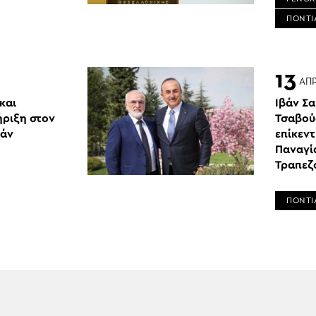
ΠΟΝΤΙ
13
ΑΠ
και
Ιβάν Σ
ήριξη στον
Τσαβού
βάν
επίκεν
Παναγί
Τραπεζ
ΠΟΝΤΙ