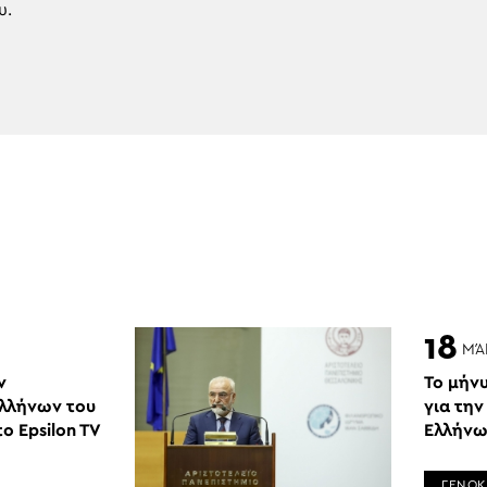
υ.
18
ΜΆ
ν
Το μήν
Ελλήνων του
για την
ο Epsilon TV
Ελλήνω
ΓΕΝΟΚ