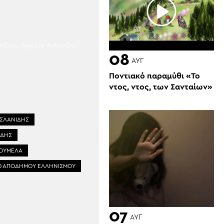
(Φωτ.: Άγγελος Ασλανίδης)
08
ΑΥΓ
Ποντιακό παραμύθι «Το
ντος, ντος, των Σανταίων»
ΑΣΛΑΝΙΔΗΣ
ΙΔΗΣ
ΣΟΥΜΕΛΑ
Ο ΑΠΟΔΗΜΟΥ ΕΛΛΗΝΙΣΜΟΥ
07
ΑΥΓ