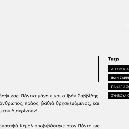
Tags
ΑΓΓΕΛΟΣ 
ΙΒΑΝ ΣΑΒΒ
ΠΑΝΑΓΙΑ 
σφυγας, Πόντια μάνα είναι ο Ιβάν Σαββίδης.
ΣΥΜΒΟΥΛΙ
ιλάνθρωπος, πράος, βαθιά θρησκευόμενος, και
υ τον διακρίνουν!
ουσταφά Κεμάλ αποβιβάστηκε στον Πόντο ως