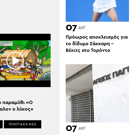
07
ΑΥΓ
Πρόωρος αποκλεισμός για
το δίδυμο Σάκκαρη –
Βέκιτς στο Τορόντο
ό παραμύθι «Ο
αλον ο λύκος»
ΠΟΝΤΙΑΚΑ ΝΕΑ
07
ΑΥΓ