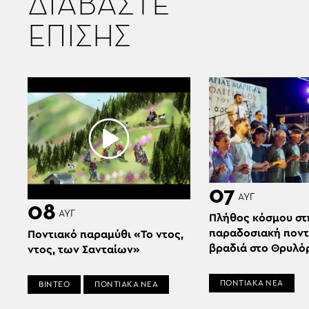
ΔΙΑΒΑΣΤΕ
ΕΠΙΣΗΣ
07
ΑΥΓ
08
ΑΥΓ
Πλήθος κόσμου στ
παραδοσιακή ποντ
Ποντιακό παραμύθι «Το ντος,
βραδιά στο Θρυλό
ντος, των Σανταίων»
ΠΟΝΤΙΑΚΑ ΝΕΑ
ΒΙΝΤΕΟ
ΠΟΝΤΙΑΚΑ ΝΕΑ