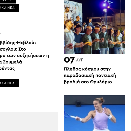
ΑΚΑ ΝΕΑ
Ρ
αββίδης-Μεβλούτ
σογλου: Στο
τρο των συζητήσεων η
07
ΑΥΓ
α Σουμελά
ούντας
Πλήθος κόσμου στην
παραδοσιακή ποντιακή
βραδιά στο Θρυλόριο
ΑΚΑ ΝΕΑ