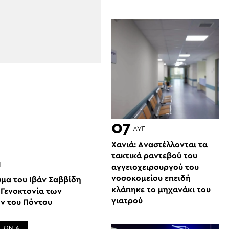
07
ΑΥΓ
Χανιά: Aναστέλλονται τα
τακτικά ραντεβού του
Ι
αγγειοχειρουργού του
νοσοκομείου επειδή
υμα του Ιβάν Σαββίδη
κλάπηκε το μηχανάκι του
 Γενοκτονία των
γιατρού
ν του Πόντου
ΤΟΝΙΑ