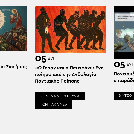
05
ΑΥΓ
05
ΑΥΓ
ου Σωτήρος
«Ο Γέρον και ο Πετεινόν»: Ένα
Ποντιακ
ποίημα από την Ανθολογία
ο παράδ
Ποντιακής Ποίησης
ΒΙΝΤΕΟ
ΚΕΙΜΕΝΑ & ΤΡΑΓΟΥΔΙΑ
ΠΟΝΤΙΑΚΑ ΝΕΑ