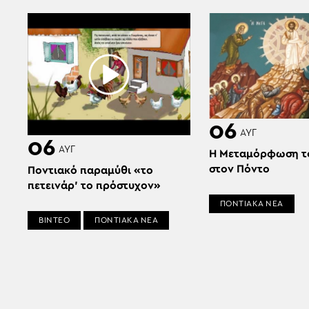
06
ΑΥΓ
06
ΑΥΓ
Η Μεταμόρφωση τ
στον Πόντο
Ποντιακό παραμύθι «το
πετεινάρ’ το πρόστυχον»
ΠΟΝΤΙΑΚΑ ΝΕΑ
ΒΙΝΤΕΟ
ΠΟΝΤΙΑΚΑ ΝΕΑ