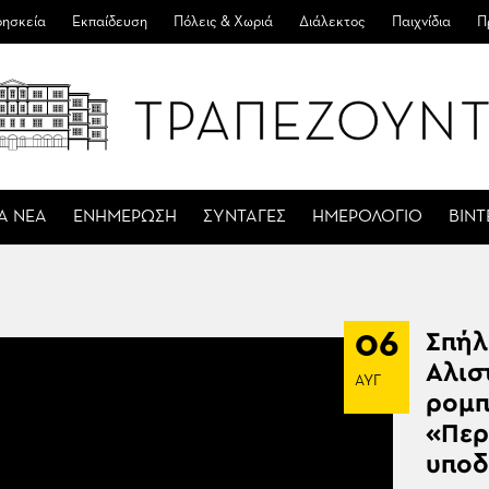
ησκεία
Εκπαίδευση
Πόλεις & Χωριά
Διάλεκτος
Παιχνίδια
Π
Α ΝΕΑ
ΕΝΗΜΕΡΩΣΗ
ΣΥΝΤΑΓΕΣ
ΗΜΕΡΟΛΟΓΙΟ
ΒΙΝ
06
Σπήλ
Αλισ
ΑΥΓ
ρομπ
«Πε
υποδ