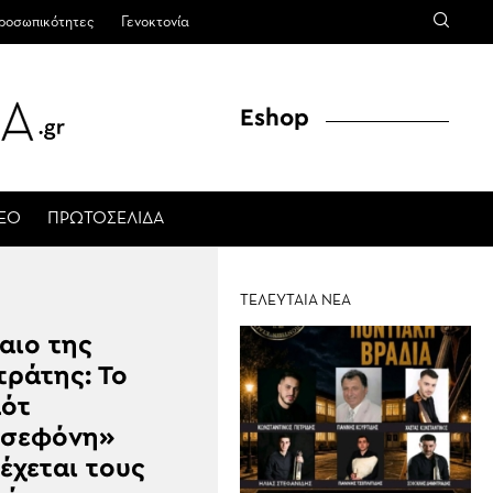
ροσωπικότητες
Γενοκτονία
Eshop
ΤΕΟ
ΠΡΩΤΟΣΕΛΙΔΑ
ΤΕΛΕΥΤΑΙΑ ΝΕΑ
αιο της
τράτης: Το
ότ
ρσεφόνη»
έχεται τους