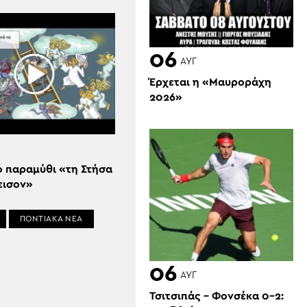
06
ΑΥΓ
Έρχεται η «Μαυροράχη
2026»
ό παραμύθι «τη Στήσα
εισον»
ΠΟΝΤΙΑΚΑ ΝΕΑ
06
ΑΥΓ
Τσιτσιπάς – Φονσέκα 0-2: