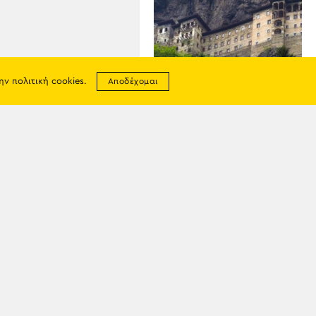
την
πολιτική cookies
.
Αποδέχομαι
06
ΑΥΓ
Τουρκικός καβγάς για την
Παναγία Σουμελά: «Σαν την
Μέκκα», είπε
επιχειρηματίας– Επίθεση
από καθηγητή
σης
απορρήτου
ία
tter