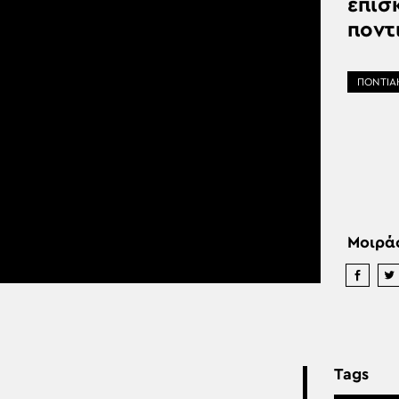
επισ
ποντ
ΠΟΝΤΙΑ
Μοιρά
Tags