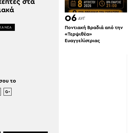
κέπτες στα
ιακά
06
ΑΥΓ
Ποντιακή Βραδιά από την
ΚΑ ΝΕΑ
«Τερψιθέα»
Ευαγγελίστριας
σου το