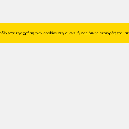
ποδέχεστε την χρήση των cookies στη συσκευή σας όπως περιγράφεται σ
Πόντος
Eshop
Ιστορία
Προϊόντα
Λαογραφία
Όροι χρή
Θρησκεία
Πολιτική 
Εκπαίδευση
Επικοινων
Πόλεις & Χωριά
Διάλεκτος
Newsle
Παιχνίδια