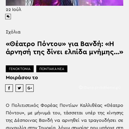
22
Ιούλ
Σχόλια
«Θέατρο Πόντου» για Βανδή: «Η
άρνησή της δίνει ελπίδα μνήμης…»
ΓΕΝΟΚΤΟΝΙΑ
ΠΟΝΤΙΑΚΑ ΝΕΑ
Μοιράσου το
(Φωτο: protothema.gr)
Ο Πολιτιστικός Φορέας Ποντίων Καλλιθέας «Θέατρο
Πόντου», με μήνυμά του, τάσσεται υπέρ της κίνησης
της Δέσποινας Βανδή να αρνηθεί να τραγουδήσει σε
συναυλία στην Τουρκία, λόγω σημαίας που υπήρχε στη