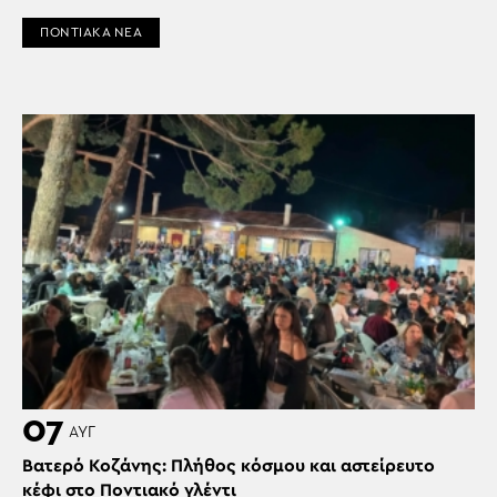
ΠΟΝΤΙΑΚΑ ΝΕΑ
07
ΑΥΓ
Βατερό Κοζάνης: Πλήθος κόσμου και αστείρευτο
κέφι στο Ποντιακό γλέντι