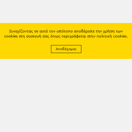
Συνεχίζοντας σε αυτό τον ιστότοπο αποδέχεστε την χρήση των
cookies στη συσκευή σας όπως περιγράφεται στην
πολιτική cookies
.
Αποδέχομαι
Newsletter
EMAIL: info@trapezounta.gr
TRAPEZOUNTA © 2017 | Made by VGwebthings