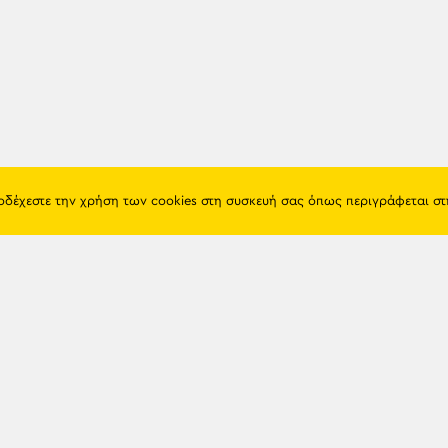
ποδέχεστε την χρήση των cookies στη συσκευή σας όπως περιγράφεται σ
Πόντος
Eshop
Ιστορία
Προϊόντα
Λαογραφία
Όροι χρή
Θρησκεία
Πολιτική 
Εκπαίδευση
Επικοινων