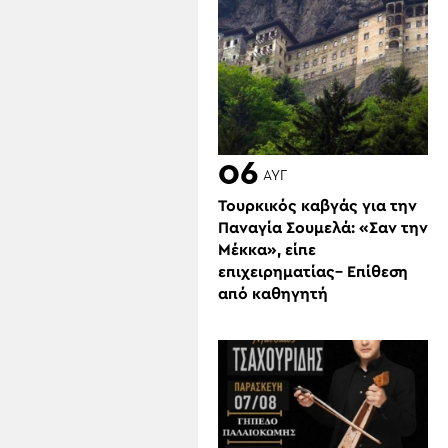
06
ΑΥΓ
Τουρκικός καβγάς για την
Παναγία Σουμελά: «Σαν την
Μέκκα», είπε
επιχειρηματίας– Επίθεση
από καθηγητή