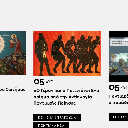
05
ΑΥΓ
05
ΑΥΓ
ου Σωτήρος
«Ο Γέρον και ο Πετεινόν»: Ένα
Ποντιακ
ποίημα από την Ανθολογία
ο παράδ
Ποντιακής Ποίησης
ΒΙΝΤΕΟ
ΚΕΙΜΕΝΑ & ΤΡΑΓΟΥΔΙΑ
ΠΟΝΤΙΑΚΑ ΝΕΑ