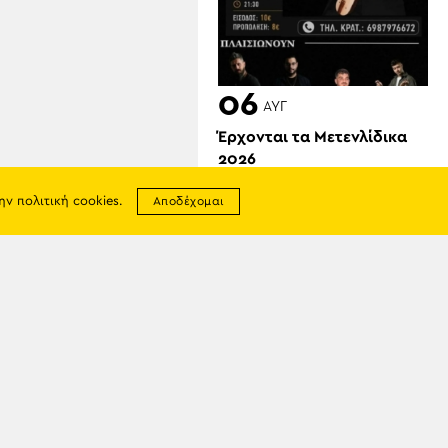
06
ΑΥΓ
Έρχονται τα Μετενλίδικα
2026
την
πολιτική cookies
.
Αποδέχομαι
σης
06
απορρήτου
ΑΥΓ
ία