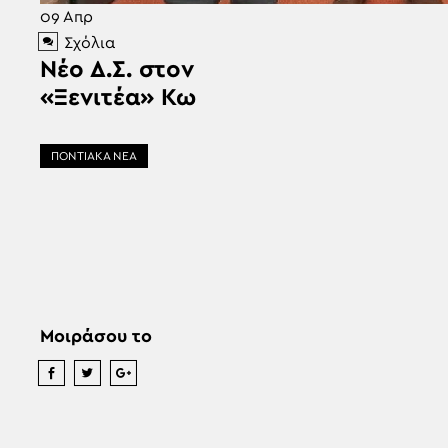
09
Απρ
Σχόλια
Νέο Δ.Σ. στον
«Ξενιτέα» Κω
ΠΟΝΤΙΑΚΑ ΝΕΑ
Μοιράσου το