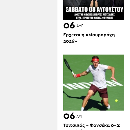
06
ΑΥΓ
Έρχεται η «Μαυροράχη
2026»
06
ΑΥΓ
Τσιτσιπάς – Φονσέκα 0-2: