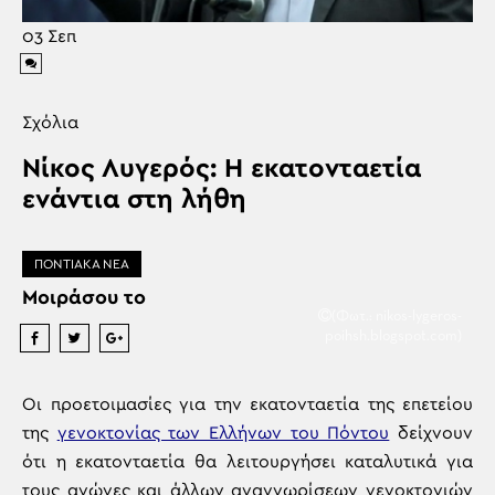
03
Σεπ
Σχόλια
Νίκος Λυγερός: Η εκατονταετία
ενάντια στη λήθη
ΠΟΝΤΙΑΚΑ ΝΕΑ
Μοιράσου το
(Φωτ.: nikos-lygeros-
poihsh.blogspot.com)
Οι προετοιμασίες για την εκατονταετία της επετείου
της
γενοκτονίας των Ελλήνων του Πόντου
δείχνουν
ότι η εκατονταετία θα λειτουργήσει καταλυτικά για
τους αγώνες και άλλων αναγνωρίσεων γενοκτονιών