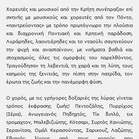
Χορευτές και μουσικοί από την Κρήτη συνέπραξαν επί
σκηνής με μουσικούς και χορευτές από τον Πόντο,
«παντρεύοντας» με τρόπο πρωτόγνωρο την πλούσια
και διαχρονική Ποντιακή και Κρητική παράδοση.
Λυράρηδες, λαουτιέρηδες και το νταούλι σαγηνεύουν
την ψυχή και ανασταίνουν, με νοήματα βαθιά και
στοχασμούς, όλες τις ομορφιές του παρελθόντος.
Τραγούδησαν τη λεβεντιά, τη χαρά και τη λύπη, τους
καημούς της ξενιτιάς, την πίστη στην πατρίδα, τον
έρωτα της ζωής και την πανέμορφη φύση.
Ο χορός, με τις γρήγορες δοξαριές της λύρας γίνεται
τρόπος έκφρασης ζωής! Πεντοζάλης, Πυρρίχιος
(Σέρα), Ανωγειανός Πηδηχτός, Τίκ διπλό, τικ
τρομαχτον, Μαλεβιζιώτης, Κότσαρι, Συρτός Χανιώτης,
Σερανίτσα, Ομάλ Κερασούντας, Σαρικουζ, Λαζώτης,
Εθιανός λίγους από τους χορούς που